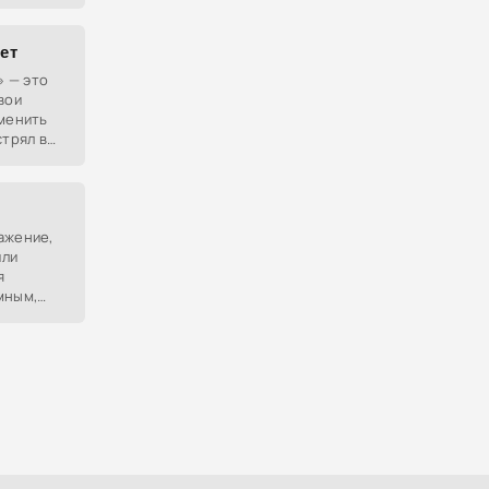
 людей,
 не в
зет
» — это
вои
зменить
стрял в
зи.
ажение,
или
я
мным,