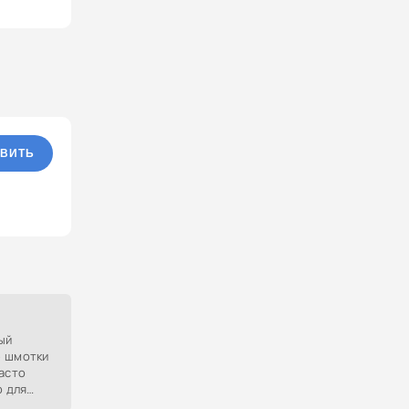
ВИТЬ
ый
е шмотки
часто
р для