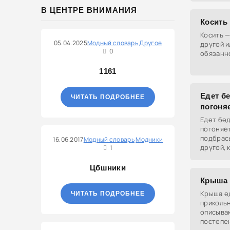
В ЦЕНТРЕ ВНИМАНИЯ
Косить
Косить —
05.04.2025
Модный словарь
Другое
другой и
0
обязанн
1161
Едет бе
ЧИТАТЬ ПОДРОБНЕЕ
погоня
Едет бед
погоняет
подбрас
16.06.2017
Модный словарь
Модники
другой, 
1
челленд
Цбшники
Крыша 
Крыша е
ЧИТАТЬ ПОДРОБНЕЕ
приколь
описыва
постепе