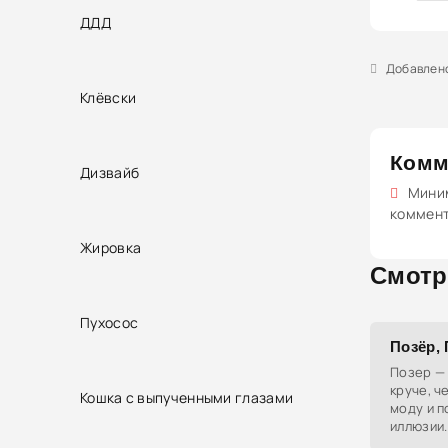
ДДД
Добавлено 
Клёвски
Комм
Дизвайб
Миним
коммен
Жировка
Смотр
Пухосос
Позёр,
Позер — 
круче, ч
Кошка с выпученными глазами
моду и п
иллюзии.