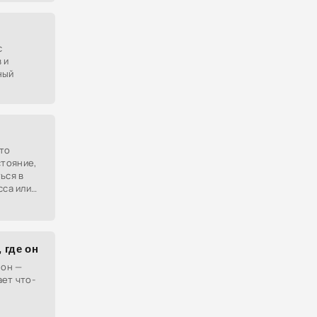
с
 и
ный
полный
это
тояние,
ься в
сса или
 где он
 он —
ает что-