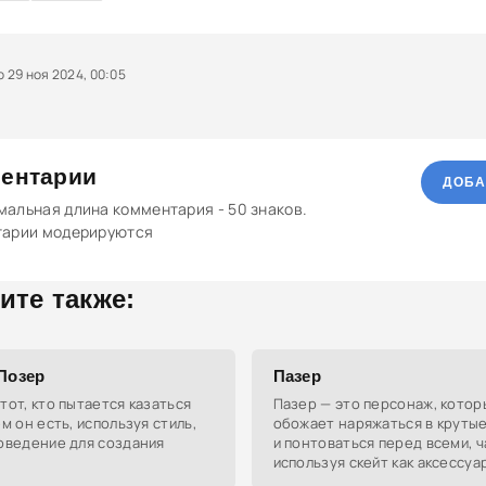
29 ноя 2024, 00:05
ентарии
ДОБА
альная длина комментария - 50 знаков.
тарии модерируются
ите также:
 Позер
Пазер
тот, кто пытается казаться
Пазер — это персонаж, котор
ем он есть, используя стиль,
обожает наряжаться в круты
оведение для создания
и понтоваться перед всеми, 
используя скейт как аксессуа
своего образа.