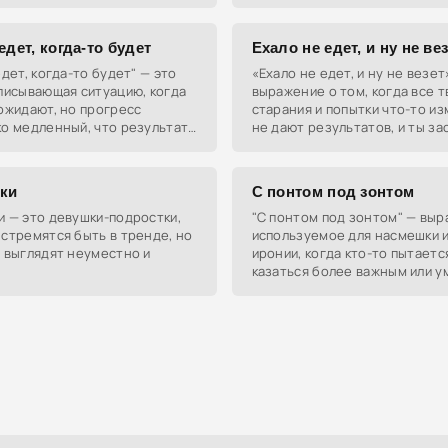
 немного чудить.
предмете разговора. Это про
которые любят поспорить, но
курсе,
едет, когда-то будет
Ехало не едет, и ну не ве
едет, когда-то будет" — это
«Ехало не едет, и ну не везет
писывающая ситуацию, когда
выражение о том, когда все т
ожидают, но прогресс
старания и попытки что-то и
о медленный, что результат
не дают результатов, и ты за
 далеким и сомнительным.
одном месте, как телега в гря
ки
С понтом под зонтом
 — это девушки-подростки,
"С понтом под зонтом" — выр
стремятся быть в тренде, но
используемое для насмешки 
 выглядят неуместно и
иронии, когда кто-то пытаетс
.
казаться более важным или у
чем он есть на самом деле.