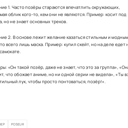
ние 1. Часто позёры стараются впечатлить окружающих,
ая облик кого-то, кем они не являются. Пример: косит под
, но не знает основных треков.
ние 2. В основе лежит желание казаться стильным и модным
то всего лишь маска. Пример: купил скейт, но на деле едет 
 самокате.
ы: «Он такой позёр, даже не знает, что это за группа», «Он
т, что обожает аниме, но ни одной серии не видела», «Ты в
тильный лук, чтобы просто понтоваться, позёр!».
ЗЕР
POSEUR