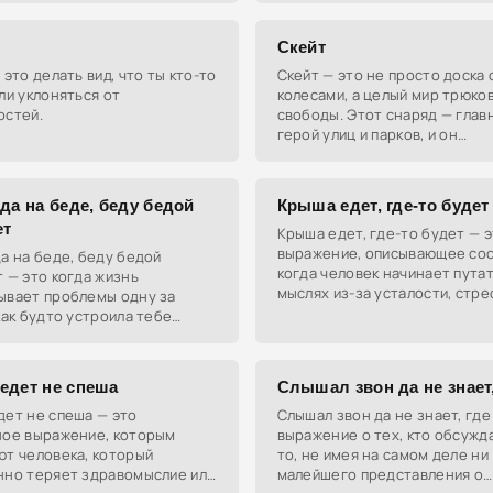
Скейт
 это делать вид, что ты кто-то
Скейт — это не просто доска 
ли уклоняться от
колесами, а целый мир трюков
остей.
свободы. Этот снаряд — глав
герой улиц и парков, и он
символизирует стиль жизни, 
креатива и адреналина.
да на беде, беду бедой
Крыша едет, где-то будет
ет
Крыша едет, где-то будет — 
выражение, описывающее сос
а на беде, беду бедой
когда человек начинает путат
 — это когда жизнь
мыслях из-за усталости, стре
ывает проблемы одну за
перегрузки.
как будто устроила тебе
ж на выживание.
едет не спеша
Слышал звон да не знает,
дет не спеша — это
Слышал звон да не знает, где
ное выражение, которым
выражение о тех, кто обсужд
ют человека, который
то, не имея на самом деле ни
нно теряет здравомыслие или
малейшего представления о