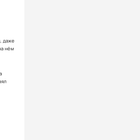
, даже
на нём
а
зял