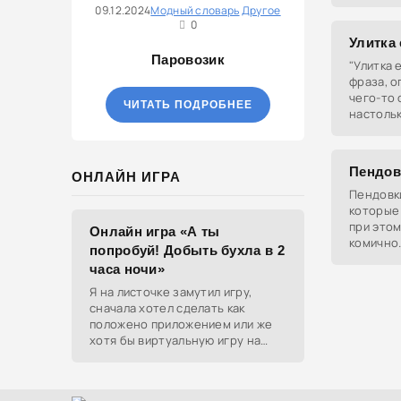
начинает
09.12.2024
Модный словарь
Другое
0
Улитка 
Паровозик
"Улитка 
фраза, о
чего-то 
ЧИТАТЬ ПОДРОБНЕЕ
настольк
кажется
Пендов
ОНЛАЙН ИГРА
Пендовки
которые 
при этом
Онлайн игра «А ты
комично
попробуй! Добыть бухла в 2
часа ночи»
Я на листочке замутил игру,
сначала хотел сделать как
положено приложением или же
хотя бы виртуальную игру на
ютубе, но решил отделаться
html и фотками, зато играть
можно даже на каком-нибудь