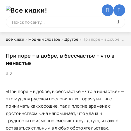
Все кидки
»
Модный словарь
»
Другое
» При поре – в добре, в бессчастье – что в ненастье
При поре – в добре, в бессчастье – что в
ненастье
5
0
«При поре – в добре, в бессчастье – что в ненастье» —
это мудрая русская пословица, которая учит нас
принимать как хорошие, так и плохие времена с
достоинством. Она напоминает, что удача и
трудности неизменно сменяют друг друга, и важно
оставаться сильным в любых обстоятельствах.