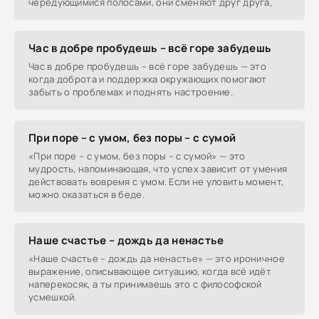
чередующимися полосами, они сменяют друг друга,
Час в добре пробудешь – всё горе забудешь
Час в добре пробудешь – всё горе забудешь — это
когда доброта и поддержка окружающих помогают
забыть о проблемах и поднять настроение.
При поре – с умом, без поры – с сумой
«При поре – с умом, без поры – с сумой» — это
мудрость, напоминающая, что успех зависит от умения
действовать вовремя с умом. Если не уловить момент,
можно оказаться в беде.
Наше счастье – дождь да ненастье
«Наше счастье – дождь да ненастье» — это ироничное
выражение, описывающее ситуацию, когда всё идёт
наперекосяк, а ты принимаешь это с философской
усмешкой.