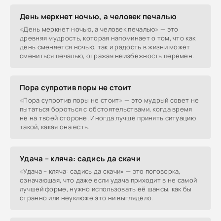
День меркнет ночью, а человек печалью
«День меркнет ночью, а человек печалью» — это
древняя мудрость, которая напоминает о том, что как
день сменяется ночью, так и радость в жизни может
смениться печалью, отражая неизбежность перемен.
Пора супротив поры не стоит
«Пора супротив поры не стоит» — это мудрый совет не
пытаться бороться с обстоятельствами, когда время
не на твоей стороне. Иногда лучше принять ситуацию
такой, какая она есть.
Удача – кляча: садись да скачи
«Удача – кляча: садись да скачи» — это поговорка,
означающая, что даже если удача приходит в не самой
лучшей форме, нужно использовать её шансы, как бы
странно или неуклюже это ни выглядело.