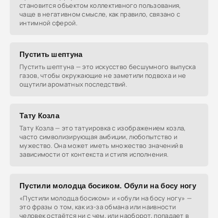
становится объектом коллективного пользования,
чаще в негативном смысле, как правило, связано с
интимной сферой.
Пустить шептуна
Пустить шептуна — это искусство бесшумного выпуска
газов, чтобы окружающие не заметили подвоха и не
ощутили ароматных последствий.
Тату Козла
Тату Козла — это татуировка с изображением козла,
часто символизирующая амбиции, любопытство и
мужество. Она может иметь множество значений в
зависимости от контекста и стиля исполнения.
Пустили молодца босиком. Обули на босу ногу
«Пустили молодца босиком» и «обули на босу ногу» —
это фразы о том, как из-за обмана или наивности
человек остаётся ни с чем, или наоборот, попадает в