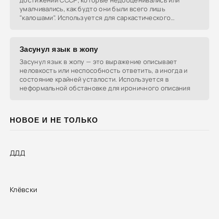
достижений СССР, которые недооценивались или
умалчивались, как будто они были всего лишь
"калошами". Используется для саркастического
упоминания
Засунул язык в жопу
Засунул язык в жопу — это выражение описывает
неловкость или неспособность ответить, а иногда и
состояние крайней усталости. Используется в
неформальной обстановке для ироничного описания
НОВОЕ И НЕ ТОЛЬКО
ДДД
Клёвски