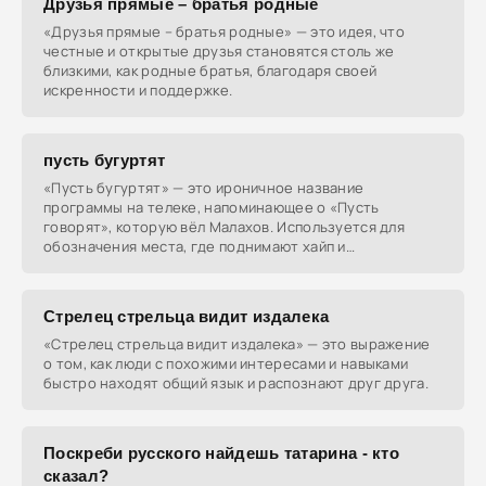
Друзья прямые – братья родные
«Друзья прямые – братья родные» — это идея, что
честные и открытые друзья становятся столь же
близкими, как родные братья, благодаря своей
искренности и поддержке.
пусть бугуртят
«Пусть бугуртят» — это ироничное название
программы на телеке, напоминающее о «Пусть
говорят», которую вёл Малахов. Используется для
обозначения места, где поднимают хайп и
провоцируют баттлы.
Стрелец стрельца видит издалека
«Стрелец стрельца видит издалека» — это выражение
о том, как люди с похожими интересами и навыками
быстро находят общий язык и распознают друг друга.
Поскреби русского найдешь татарина - кто
сказал?