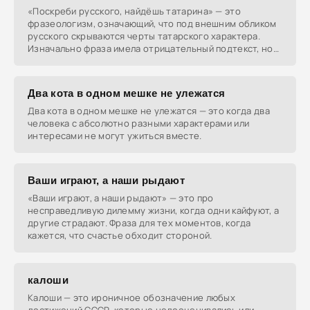
«Поскреби русского, найдёшь татарина» — это
фразеологизм, означающий, что под внешним обликом
русского скрываются черты татарского характера.
Изначально фраза имела отрицательный подтекст, но
со
Два кота в одном мешке не улежатся
Два кота в одном мешке не улежатся — это когда два
человека с абсолютно разными характерами или
интересами не могут ужиться вместе.
Ваши играют, а наши рыдают
«Ваши играют, а наши рыдают» — это про
несправедливую дилемму жизни, когда одни кайфуют, а
другие страдают. Фраза для тех моментов, когда
кажется, что счастье обходит стороной.
калоши
Калоши — это ироничное обозначение любых