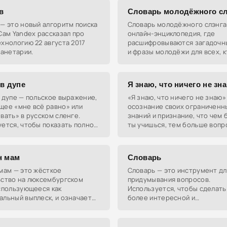
в
Словарь молодёжного сл
— это новый алгоритм поиска
Словарь молодёжного слэнга
Сам Yandex рассказал про
онлайн-энциклопедия, где
хнологию 22 августа 2017
расшифровываются загадочн
ланетарии.
и фразы молодёжи для всех, к
теме.
 в дупе
Я знаю, что ничего не зн
 дупе — польское выражение,
«Я знаю, что ничего не знаю»
щее «мне всё равно» или
осознание своих ограниченн
вать» в русском сленге.
знаний и признание, что чем
ется, чтобы показать полное
ты учишься, тем больше вопр
чие к ситуации.
возникает. Это выражение ча
используется для демонстра
н мам
Словарь
мам — это жёсткое
Словарь — это инструмент дл
ьство на люксембургском
придумывания вопросов.
спользующееся как
Используется, чтобы сделать
льный выплеск, и означает
более интересной и
свою мамочку". В английском
интеллектуальной.
 "Fuck your