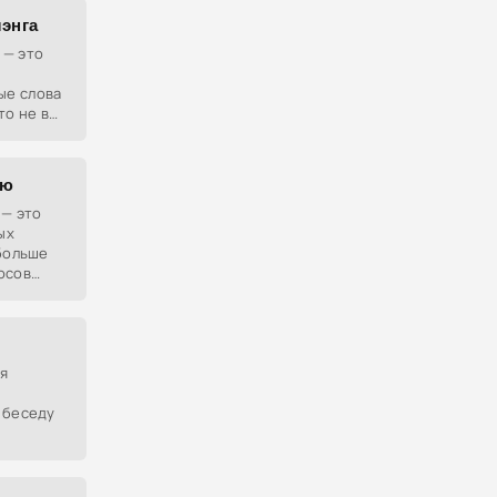
энга
 — это
ые слова
то не в
аю
 — это
ых
 больше
осов
сто
ции
я
 беседу