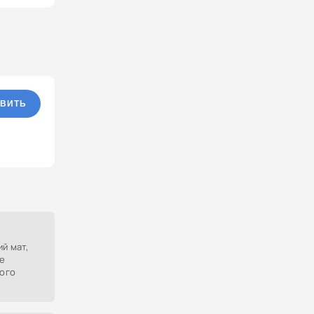
ВИТЬ
й мат,
е
кого