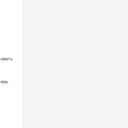
вовать
перь