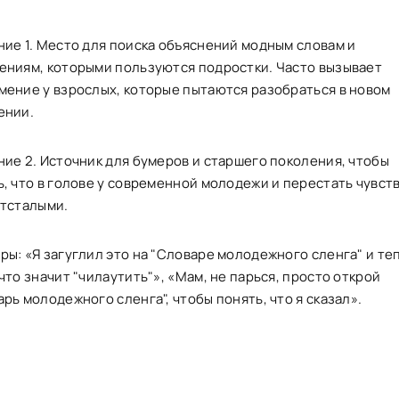
ние 1. Место для поиска объяснений модным словам и
ениям, которыми пользуются подростки. Часто вызывает
мение у взрослых, которые пытаются разобраться в новом
ении.
ние 2. Источник для бумеров и старшего поколения, чтобы
ь, что в голове у современной молодежи и перестать чувст
отсталыми.
ры: «Я загуглил это на "Словаре молодежного сленга" и те
что значит "чилаутить"», «Мам, не парься, просто открой
рь молодежного сленга", чтобы понять, что я сказал».