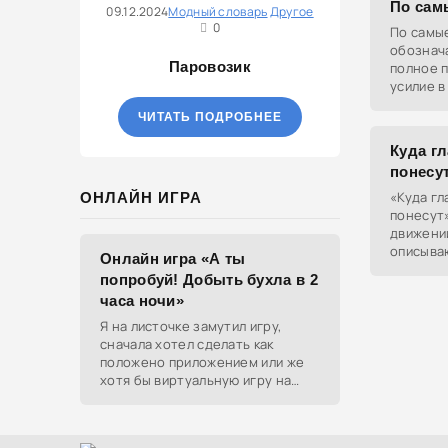
По сам
09.12.2024
Модный словарь
Другое
0
По самы
обознач
Паровозик
полное 
усилие в
использ
ЧИТАТЬ ПОДРОБНЕЕ
для пер
Куда гл
понесу
«Куда гл
ОНЛАЙН ИГРА
понесут
движении
описываю
Онлайн игра «А ты
идёт про
попробуй! Добыть бухла в 2
чувства 
часа ночи»
Я на листочке замутил игру,
сначала хотел сделать как
положено приложением или же
хотя бы виртуальную игру на
ютубе, но решил отделаться
html и фотками, зато играть
можно даже на каком-нибудь