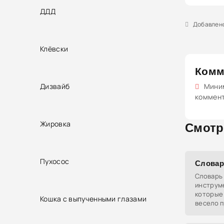
ДДД
Добавлено 
Клёвски
Комм
Дизвайб
Миним
коммен
Жировка
Смотр
Пухосос
Словар
Словарь 
инструме
которые 
Кошка с выпученными глазами
весело п