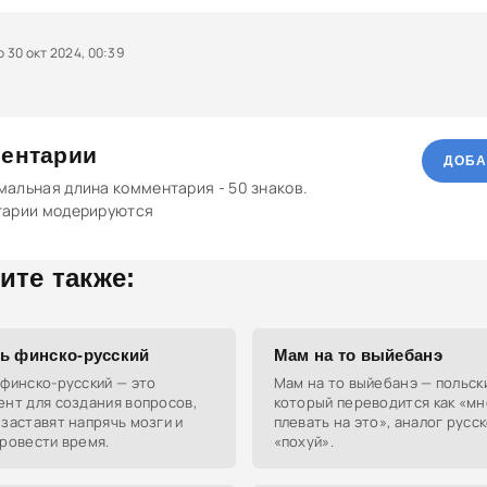
30 окт 2024, 00:39
ентарии
ДОБА
альная длина комментария - 50 знаков.
тарии модерируются
ите также:
ь финско-русский
Мам на то выйебанэ
финско-русский — это
Мам на то выйебанэ — польски
нт для создания вопросов,
который переводится как «мн
заставят напрячь мозги и
плевать на это», аналог русс
ровести время.
«похуй».