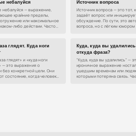
ые небалуйся
Источник вопроса
е небалуйся — выражение,
Источник вопроса — это тот, 
ающее крайние пределы,
задаёт вопрос или инициируе
погружение или максимальное
обсуждение. По сути, это авт
 каком-либо действии. Часто
вопроса, но с лёгким юмором
уется в молодёжной среде
намёком на IQ.
едачи ощущения
аза глядят. Куда ноги
Куда, куда вы удалились 
т
откуда фраза?
аза глядят» и «куда ноги
"Куда, куда вы удалились" — э
» — это выражения о
ироничное выражение ностал
 без конкретной цели. Они
ушедшим временам или людям
т состояние, когда человек
которыми потеряна связь. Ча
сто туда, куда ведут его
используется, чтобы подчерк
или интуиция.
прошлое не вернуть.