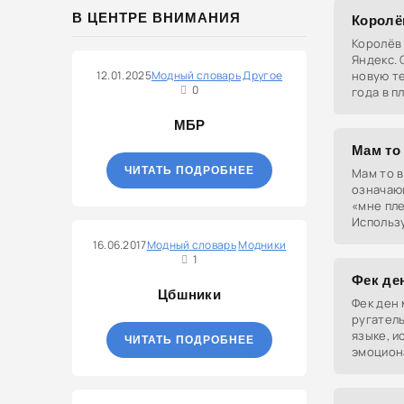
В ЦЕНТРЕ ВНИМАНИЯ
Королё
Королёв 
Яндекс. 
12.01.2025
Модный словарь
Другое
новую те
0
года в п
МБР
Мам то
ЧИТАТЬ ПОДРОБНЕЕ
Мам то в
означаю
«мне пле
Использу
безразли
16.06.2017
Модный словарь
Модники
1
Фек де
Цбшники
Фек ден 
ругател
языке, и
ЧИТАТЬ ПОДРОБНЕЕ
эмоциона
"трахни 
аналог —