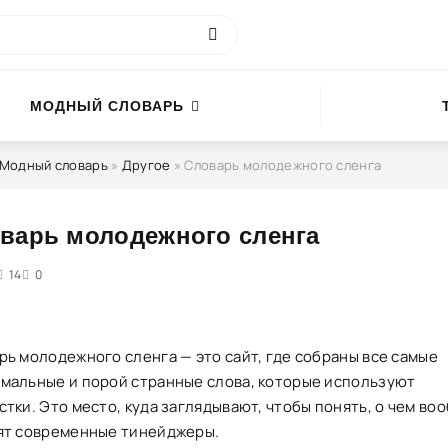
МОДНЫЙ СЛОВАРЬ
Модный словарь
»
Другое
» Словарь молодежного сленга
варь молодежного сленга
4
14
5
0
рь молодежного сленга — это сайт, где собраны все самые
мальные и порой странные слова, которые используют
тки. Это место, куда заглядывают, чтобы понять, о чем во
ят современные тинейджеры.