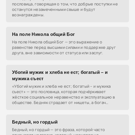
пословица, говорящая о том, что добрые поступки не
останутся незамеченными свыше и будут
вознаграждены.
На поле Никола общий Бог
На поле Никола общий Бог — это выражение о
равенстве перед высшими силами и поддержке друг
друга, вне зависимости от статуса или заслуг.
Убогий мужик и хлеба не ест; богатый – и
мужика съест
«Убогий мужик и хлеба не ест; богатый – и мужика
съест» — это пословица, которая подчёркивает
жёсткое социальное неравенство и эксплуатацию в
обществе. Бедняк страдает от нищеты, а богач
использует
Бедный, но гордый
Бедный, но гордый — это фраза, которой часто