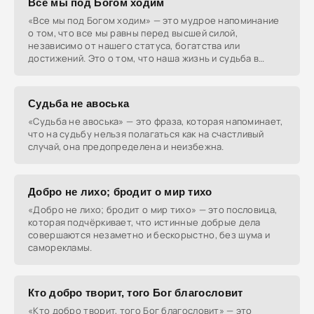
Все мы под Богом ходим
«Все мы под Богом ходим» — это мудрое напоминание
о том, что все мы равны перед высшей силой,
независимо от нашего статуса, богатства или
достижений. Это о том, что наша жизнь и судьба в
руках Бога.
Судьба не авоська
«Судьба не авоська» — это фраза, которая напоминает,
что на судьбу нельзя полагаться как на счастливый
случай, она предопределена и неизбежна.
Добро не лихо; бродит о мир тихо
«Добро не лихо; бродит о мир тихо» — это пословица,
которая подчёркивает, что истинные добрые дела
совершаются незаметно и бескорыстно, без шума и
саморекламы.
Кто добро творит, того Бог благословит
«Кто добро творит, того Бог благословит» — это