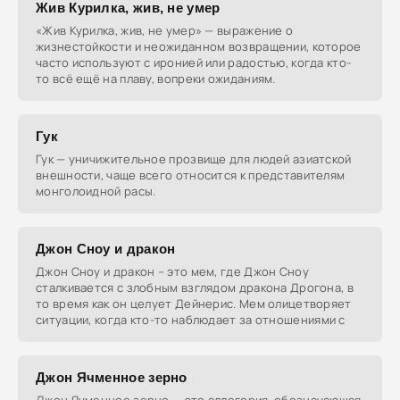
Жив Курилка, жив, не умер
«Жив Курилка, жив, не умер» — выражение о
жизнестойкости и неожиданном возвращении, которое
часто используют с иронией или радостью, когда кто-
то всё ещё на плаву, вопреки ожиданиям.
Гук
Гук — уничижительное прозвище для людей азиатской
внешности, чаще всего относится к представителям
монголоидной расы.
Джон Сноу и дракон
Джон Сноу и дракон – это мем, где Джон Сноу
сталкивается с злобным взглядом дракона Дрогона, в
то время как он целует Дейнерис. Мем олицетворяет
ситуации, когда кто-то наблюдает за отношениями с
Джон Ячменное зерно