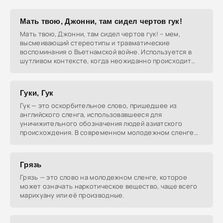
Мать твою, Джонни, там сидел чертов гук!
Мать твою, Джонни, там сидел чертов гук! – мем,
высмеивающий стереотипы и травматические
воспоминания о Вьетнамской войне. Используется в
шутливом контексте, когда неожиданно происходит
что-то
Гуки, Гук
Гук — это оскорбительное слово, пришедшее из
английского сленга, использовавшееся для
уничижительного обозначения людей азиатского
происхождения. В современном молодежном сленге
России может
Грязь
Грязь — это слово на молодежном сленге, которое
может означать наркотическое вещество, чаще всего
марихуану или её производные.