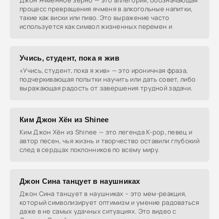
Джон Ячменное зерно — это аллегория, обозначающая
процесс превращения ячменя в алкогольные напитки,
такие как виски или пиво. Это выражение часто
используется как символ жизненных перемен и
Учись, студент, пока я жив
«Учись, студент, пока я жив» — это ироничная фраза,
подчеркивающая попытки научить или дать совет, либо
выражающая радость от завершения трудной задачи.
Ким Джон Хён из Shinee
Ким Джон Хён из Shinee — это легенда K-pop, певец и
автор песен, чья жизнь и творчество оставили глубокий
след в сердцах поклонников по всему миру.
Джон Сина танцует в наушниках
Джон Сина танцует в наушниках – это мем-реакция,
который символизирует оптимизм и умение радоваться
даже в не самых удачных ситуациях. Это видео с