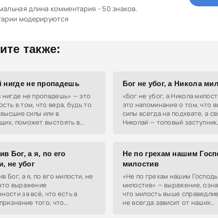
альная длина комментария - 50 знаков.
тарии модерируются
ите также:
й нигде не пропадешь
Бог не убог, а Никола ми
 нигде не пропадешь» — это
«Бог не убог, а Никола милос
сть в том, что вера, будь то
это напоминание о том, что 
в высшие силы или в
силы всегда на подхвате, а с
щих, поможет выстоять в
Николай — топовый заступник
изненных ситуациях.
который не оставит в беде.
в Бог, а я, по его
Не по грехам нашим Гос
, не убог
милостив
в Бог, а я, по его милости, не
«Не по грехам нашим Господь
 это выражение
милостив» — выражение, озн
ности за всё, что есть в
что милость выше справедлив
 признание того, что
не всегда зависит от наших
учие — это Божий дар.
поступков.