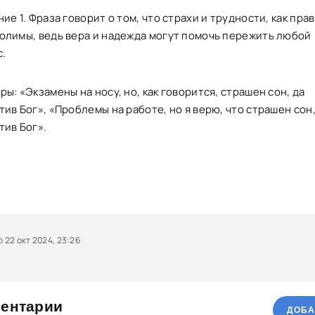
ие 1. Фраза говорит о том, что страхи и трудности, как пра
олимы, ведь вера и надежда могут помочь пережить любой
с.
ы: «Экзамены на носу, но, как говорится, страшен сон, да
ив Бог», «Проблемы на работе, но я верю, что страшен сон,
тив Бог».
22 окт 2024, 23:26
ентарии
ДОБА