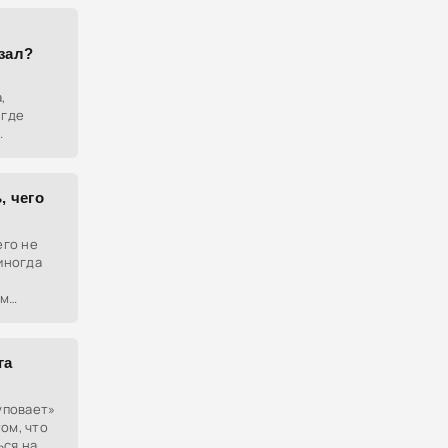
,
азал?
,
 где
ворит
, чего
его не
 иногда
ам
то, что
шему,
га
 уповает»
ом, что
ься на