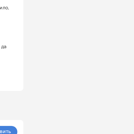
вило,
 да
ВИТЬ