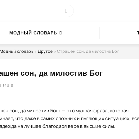
МОДНЫЙ СЛОВАРЬ
Модный словарь
»
Другое
» Страшен сон, да милостив Бог
ашен сон, да милостив Бог
4
14
5
0
ен сон, да милостив Бог» — это мудрая фраза, которая
инает, что даже в самых сложных и пугающих ситуациях, вс
надежда на лучшее благодаря вере в высшие силы.