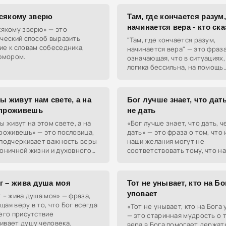
сякому зверю
Там, где кончается разум
начинается вера - кто ск
сякому зверю» — это
ческий способ выразить
"Там, где кончается разум,
е к словам собеседника,
начинается вера" — это фраза
юмором.
означающая, что в ситуациях,
логика бессильна, на помощь
приходит вера. Когда мозг го
"не знаю", сердце шепчет
ы живут нам свете, а на
Бог лучше знает, что дать
 проживешь
не дать
ы живут на этом свете, а на
«Бог лучше знает, что дать, ч
роживешь» — это пословица,
дать» — это фраза о том, что
 подчеркивает важность веры
наши желания могут не
оничной жизни и духовного
соответствовать тому, что н
.
действительно нужно. Вера в 
высшие силы ведут нас к луч
г – жива душа моя
Тот не унывает, кто на Бо
уповает
 – жива душа моя» — фраза,
ая веру в то, что Бог всегда
«Тот не унывает, кто на Бога
его присутствие
— это старинная мудрость о т
ивает душу человека.
вера в Бога помогает держат