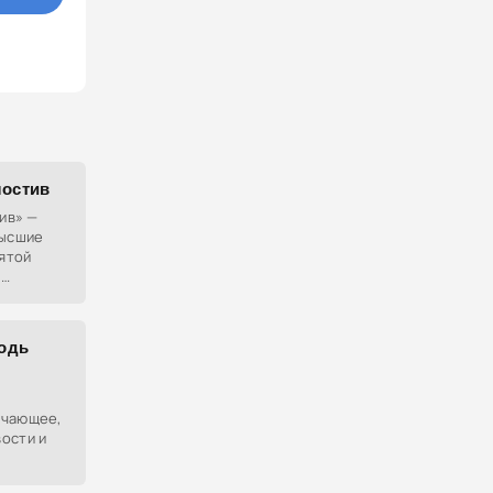
лостив
тив» —
высшие
вятой
,
подь
ачающее,
ости и