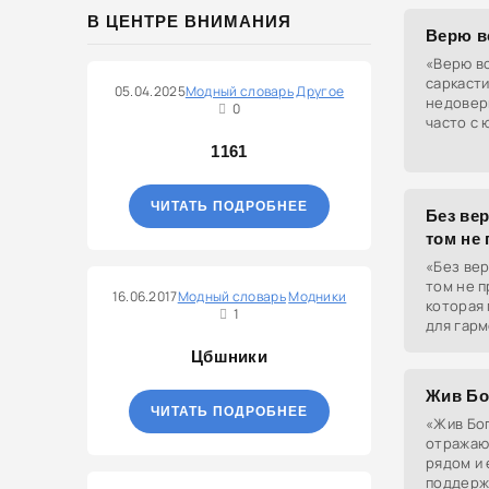
В ЦЕНТРЕ ВНИМАНИЯ
Верю в
«Верю в
саркасти
05.04.2025
Модный словарь
Другое
недовери
0
часто с 
1161
ЧИТАТЬ ПОДРОБНЕЕ
Без вер
том не
«Без вер
том не п
16.06.2017
Модный словарь
Модники
которая
1
для гарм
развития
Цбшники
Жив Бо
ЧИТАТЬ ПОДРОБНЕЕ
«Жив Бог
отражающ
рядом и 
поддерж