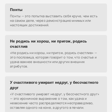
Понты
Понты — это попытка выставить себя круче, чем есть
на самом деле, через демонстрацию мнимых или
настоящих достижений.
Не родись ни хорош, ни пригож, родись
счастлив
«Не родись ни хорош, ни пригож, родись счастлив» —
это пословица, которая говорит о том, что счастье и
удача важнее внешности или других внешних
атрибутов.
У счастливого умирает недруг, у бессчастного
друг
«У счастливого умирает недруг, у бессчастного друг»
— это ироничное выражение о том, как удача и
невезение часто распределяются несправедливо,
оставляя одного на коне, а другого в печали.