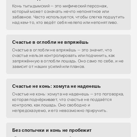
Конь тыгыдымский — это мифический персонаж,
который может означать нечто непонятное или
забавное. Часто используется, чтобы слегка подшутить
над кем-то, кто ведёт себя нелепо или непонятливо.
Счастье в оглобли не впряжёшь
Счастье в оглобли не впряжёшь — это значит, что
счастье нельзя контролировать или подчинить, как
запряжённую в оглобли лошадь. Оно само по себе, и не
зависит от наших усилий или планов.
Счастье не конь: хомута не наденешь
Счастье не конь: хомута не наденешь — это поговорка,
которая подчёркивает, что счастье не поддаётся
контролю, как лошадь. Оно свободно и
непредсказуемо, и его невозможно приручить.
Без спотычки и конь не пробежит