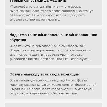
Твоими бы устами да мёд пить
«Твоими бы устами да мёд пить» — это фраза,
выражающая надежду, что слова собеседника станут
реальностью. Её используют, чтобы подбодрить,
выразить сомнение или иронию.
Над кем что не сбывалось; а не сбывалось, так
сбудется
«Над кем что не сбывалось; а не сбывалось, так
сбудется» — это выражение, которое напоминает о
сменяемости удачи и неудачи в жизни, отражая
философию цикличности событий. Его используют,
чтобы
Оставь надежду всяк сюда входящий
Оставь надежду всяк сюда входящий — это фраза,
использующаяся, когда ситуация кажется безвыходной
и мрачной. Её произносят, когда входишь в место или
ситуацию, откуда, казалось бы, нет выхода.