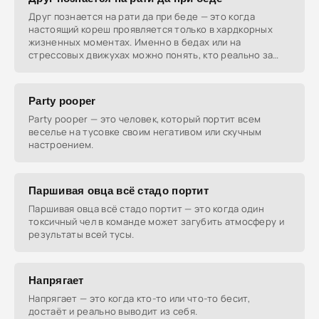
Друг познается на рати да при беде — это когда
настоящий кореш проявляется только в хардкорных
жизненных моментах. Именно в бедах или на
стрессовых движухах можно понять, кто реально за
тебя впрягся.
Party pooper
Party pooper — это человек, который портит всем
веселье на тусовке своим негативом или скучным
настроением.
Паршивая овца всё стадо портит
Паршивая овца всё стадо портит — это когда один
токсичный чел в команде может загубить атмосферу и
результаты всей тусы.
Напрягает
Напрягает — это когда кто-то или что-то бесит,
достаёт и реально выводит из себя.