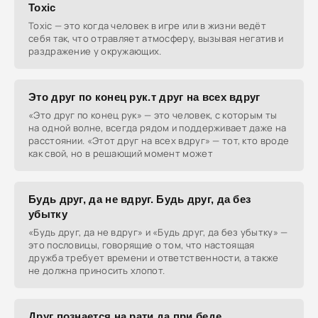
Toxic
Toxic — это когда человек в игре или в жизни ведёт
себя так, что отравляет атмосферу, вызывая негатив и
раздражение у окружающих.
Это друг по конец рук.т друг на всех вдруг
«Это друг по конец рук» — это человек, с которым ты
на одной волне, всегда рядом и поддерживает даже на
расстоянии. «Этот друг на всех вдруг» — тот, кто вроде
как свой, но в решающий момент может
Будь друг, да не вдруг. Будь друг, да без
убытку
«Будь друг, да не вдруг» и «Будь друг, да без убытку» —
это пословицы, говорящие о том, что настоящая
дружба требует времени и ответственности, а также
не должна приносить хлопот.
Друг познается на рати да при беде