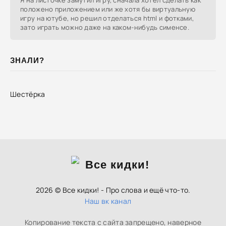
Я на листочке замутил игру, сначала хотел сделать как
положено приложением или же хотя бы виртуальную
игру на ютубе, но решил отделаться html и фотками,
зато играть можно даже на каком-нибудь сименсе.
ЗНАЛИ?
Шестёрка
2026 © Все кидки! - Про слова и ещё что-то.
Наш вк канал
Копирование текста с сайта запрещено, наверное