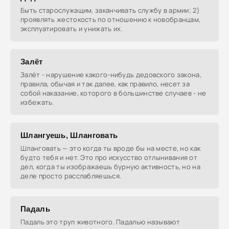
Быть старослужащим, заканчивать службу в армии; 2)
проявлять жестокость по отношению к новобранцам,
эксплуатировать и унижать их.
Залёт
Залёт - нарушение какого-нибудь дедовского закона,
правила, обычая и так далее, как правило, несет за
собой наказание, которого в большинстве случаев - не
избежать.
Шлангуешь, Шланговать
Шланговать — это когда ты вроде бы на месте, но как
будто тебя и нет. Это про искусство отлынивания от
дел, когда ты изображаешь бурную активность, но на
деле просто расслабляешься.
Падаль
Падаль это труп животного. Падалью называют