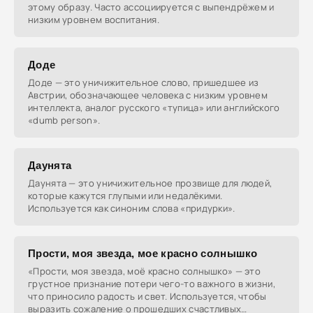
этому образу. Часто ассоциируется с выпендрёжем и
низким уровнем воспитания.
Доде
Доде — это уничижительное слово, пришедшее из
Австрии, обозначающее человека с низким уровнем
интеллекта, аналог русского «тупица» или английского
«dumb person».
Даунята
Даунята — это уничижительное прозвище для людей,
которые кажутся глупыми или недалёкими.
Используется как синоним слова «придурки».
Прости, моя звезда, мое красно солнышко
«Прости, моя звезда, моё красно солнышко» — это
грустное признание потери чего-то важного в жизни,
что приносило радость и свет. Используется, чтобы
выразить сожаление о прошедших счастливых