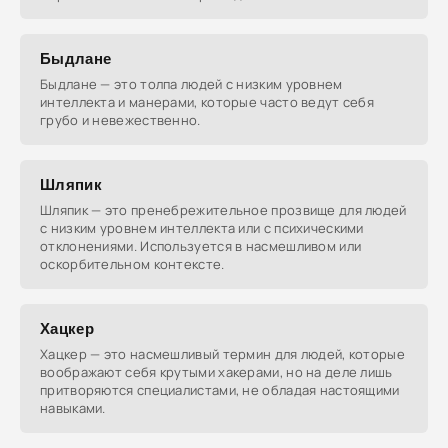
временах
Быдлане
Быдлане — это толпа людей с низким уровнем
интеллекта и манерами, которые часто ведут себя
грубо и невежественно.
Шляпик
Шляпик — это пренебрежительное прозвище для людей
с низким уровнем интеллекта или с психическими
отклонениями. Используется в насмешливом или
оскорбительном контексте.
Хацкер
Хацкер — это насмешливый термин для людей, которые
воображают себя крутыми хакерами, но на деле лишь
притворяются специалистами, не обладая настоящими
навыками.