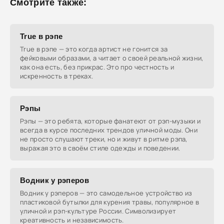
Смотрите также:
True в рэпе
True в рэпе — это когда артист не гонится за
фейковыми образами, а читает о своей реальной жизни,
как она есть, без прикрас. Это про честность и
искренность в треках.
Рэпы
Рэпы — это ребята, которые фанатеют от рэп-музыки и
всегда в курсе последних трендов уличной моды. Они
не просто слушают треки, но и живут в ритме рэпа,
выражая это в своём стиле одежды и поведении.
Водник у рэперов
Водник у рэперов — это самодельное устройство из
пластиковой бутылки для курения травы, популярное в
уличной и рэп-культуре России. Символизирует
креативность и независимость.