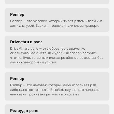
Реппер
Реппер — это человек, который живёт рэпом и всей хип-
хоп культурой. Вариант транскрипции слова «рэпер».
Drive-thru в рэпе
Drive-thru в рэпе — это образное выражение,
обозначающее быстрый и удобный способ получить
что-то, будь то деньги или запрещённые вещества, без
лишних заморочек и усилий.
Рэппер
Рэппер — это человек, который либо исполняет рэп,
либо фанатеет от него. В любом случае, это человек,
чья жизнь пронизана ритмами и рифмами.
Релоуд в рэпе