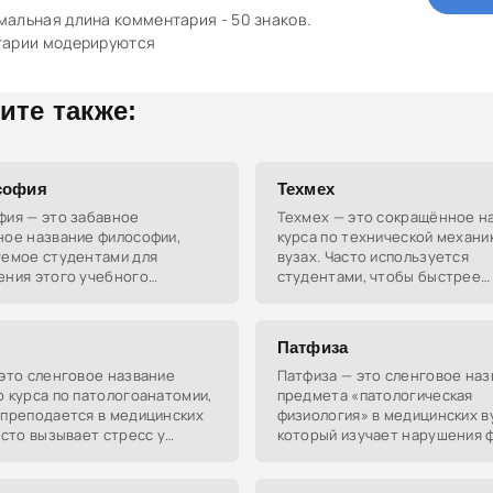
альная длина комментария - 50 знаков.
тарии модерируются
ите также:
софия
Техмех
фия — это забавное
Техмех — это сокращённое н
ное название философии,
курса по технической механи
уемое студентами для
вузах. Часто используется
ения этого учебного
студентами, чтобы быстрее
 в вузах. Термин
обсуждать нелёгкие пары и з
ивает студенческую иронию и
тношении к учёбе.
Патфиза
это сленговое название
Патфиза — это сленговое наз
 курса по патологоанатомии,
предмета «патологическая
 преподается в медицинских
физиология» в медицинских в
асто вызывает стресс у
который изучает нарушения 
в из-за сложности.
организма.