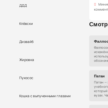
Миним
ДДД
коммен
Смотр
Клёвски
Дизвайб
Фалло
Фаллосо
искажён
использ
Жировка
обознач
предмета
подчёрк
юмор в о
Патан
Пухосос
Патан — 
учебного
который
вузах. Ч
Кошка с выпученными глазами
студенто