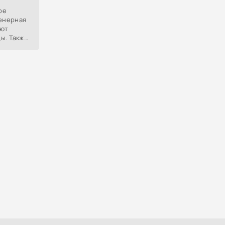
ое
енерная
ают
ы. Также
еминитив