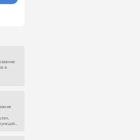
азвание
ке в
адания.
вание
узах,
функций