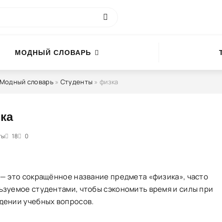
МОДНЫЙ СЛОВАРЬ
Модный словарь
»
Студенты
» физка
ка
ты
4
18
5
0
 — это сокращённое название предмета «физика», часто
ьзуемое студентами, чтобы сэкономить время и силы при
дении учебных вопросов.