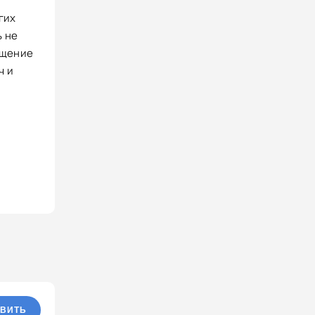
гих
ь не
ащение
ч и
ВИТЬ