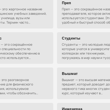
Преп
— это жаргонное название
Преп — это сокращённое наз
ицинских учебных заведений,
преподавателя, которое акти
к училища, вузы или
используется студентами. Эт
ты. Термин часто
удобный и быстрый способ о
ется с лёгкой иронией.
учителей в кампусе.
с
Студенты
 — это сокращённое
Студенты — это молодые люд
е специальности по
которые учатся в университе
ическому обеспечению в
колледжах или техникумах,
асто используется
погружаясь в мир науки и тус
ми как часть их
ского сленга.
Вышмат
— это разговорное
Вышмат — это высшая матема
ние для физического
предмет, который доводит до
ния, используемое
нервного тика многих студен
ами, чтобы обозначить
курс, который изучают в
 факультет или
университетах и который зас
ность, связанную с
мозг активно работать.
ой культурой в вузах.
Инженерка