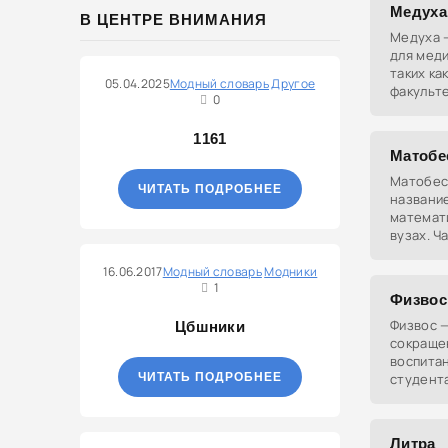
Медуха
В ЦЕНТРЕ ВНИМАНИЯ
Медуха 
для мед
таких ка
05.04.2025
Модный словарь
Другое
факульте
0
использу
1161
Матобе
Матобес
ЧИТАТЬ ПОДРОБНЕЕ
названи
математ
вузах. Ч
студента
студенче
16.06.2017
Модный словарь
Модники
1
Физвос
Физвос 
Цбшники
сокраще
воспита
ЧИТАТЬ ПОДРОБНЕЕ
студент
предмет,
специаль
физическ
Литра