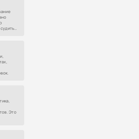
вание
вно
о
бсудить
и,
тах,
овок.
тика,
тов. Это
тавляет