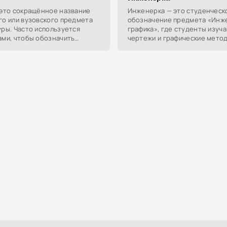
 это сокращённое название
Инженерка — это студенческ
го или вузовского предмета
обозначение предмета «Инж
ры. Часто используется
графика», где студенты изуч
ами, чтобы обозначить
чертежи и графические метод
по этому предмету.
может использоваться как ф
для слова «инженер».