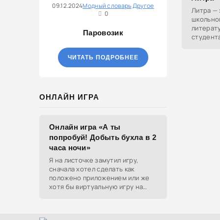
09.12.2024
Модный словарь
Другое
Литра —
0
школьно
литерату
Паровозик
студент
занятия 
ЧИТАТЬ ПОДРОБНЕЕ
ОНЛАЙН ИГРА
Онлайн игра «А ты
попробуй! Добыть бухла в 2
часа ночи»
Я на листочке замутил игру,
сначала хотел сделать как
положено приложением или же
хотя бы виртуальную игру на
ютубе, но решил отделаться
html и фотками, зато играть
можно даже на каком-нибудь