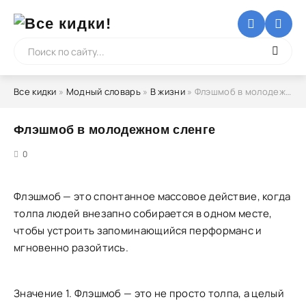
Все кидки
»
Модный словарь
»
В жизни
» Флэшмоб в молодежном сленге
Флэшмоб в молодежном сленге
5
0
Флэшмоб — это спонтанное массовое действие, когда
толпа людей внезапно собирается в одном месте,
чтобы устроить запоминающийся перформанс и
мгновенно разойтись.
Значение 1. Флэшмоб — это не просто толпа, а целый