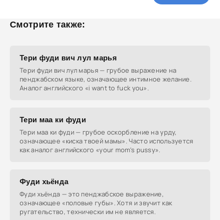
Смотрите также:
Тери фуди вич лул марья
Тери фуди вич лул марья — грубое выражение на
пенджабском языке, означающее интимное желание.
Аналог английского «i want to fuck you».
Тери маа ки фуди
Тери маа ки фуди — грубое оскорбление на урду,
означающее «киска твоей мамы». Часто используется
как аналог английского «your mom's pussy».
Фуди хьёнда
Фуди хьёнда — это пенджабское выражение,
означающее «половые губы». Хотя и звучит как
ругательство, технически им не является.