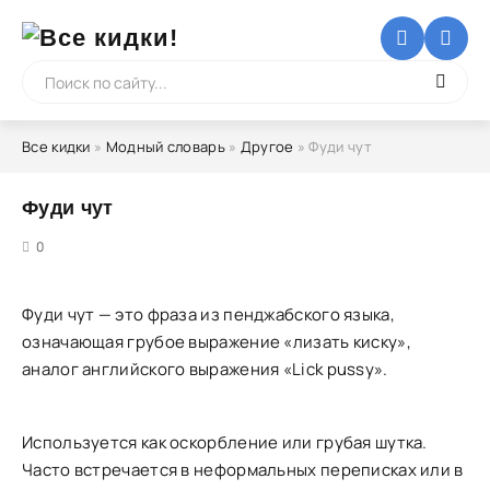
Все кидки
»
Модный словарь
»
Другое
» Фуди чут
Фуди чут
5
0
Фуди чут — это фраза из пенджабского языка,
означающая грубое выражение «лизать киску»,
аналог английского выражения «Lick pussy».
Используется как оскорбление или грубая шутка.
Часто встречается в неформальных переписках или в