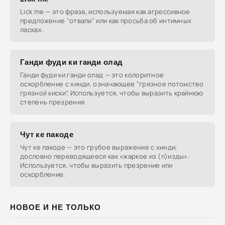
Lick me — это фраза, используемая как агрессивное
предложение "отвали" или как просьба об интимных
ласках.
Ганди фуди ки ганди олад
Ганди фуди ки ганди олад — это колоритное
оскорбление с хинди, означающее "грязное потомство
грязной киски". Используется, чтобы выразить крайнюю
степень презрения.
Чут ке пакоде
Чут ке пакоде — это грубое выражение с хинди,
дословно переводящееся как «жаркое из (п)изды».
Используется, чтобы выразить презрение или
оскорбление.
НОВОЕ И НЕ ТОЛЬКО