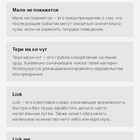
Мало не покажется
Мало не покажется — это предупреждение о том, что
последующие события могут оказаться значительно
хуже, если не изменить текущее поведение.
Тери ма ки чут
Тери ма ки чут — это грубое оскорбление на языке
урду, буквально означающее «киска твоей матери».
Используется для выражения крайнего недовольства
или презрения.
Lick
Lick — это сленговое слово, означающее возможность
быстро и без труда заработать деньги, часто
нелегальным путём. Также может обозначать
маленькое количество чего-либо или короткую
музыкальную фразу.
Lick me