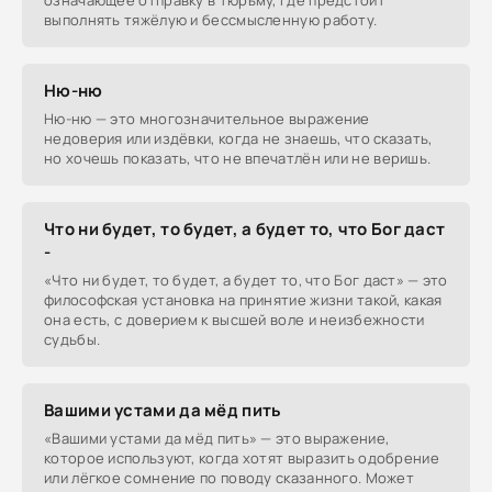
означающее отправку в тюрьму, где предстоит
выполнять тяжёлую и бессмысленную работу.
Ню-ню
Ню-ню — это многозначительное выражение
недоверия или издёвки, когда не знаешь, что сказать,
но хочешь показать, что не впечатлён или не веришь.
Что ни будет, то будет, а будет то, что Бог даст
-
«Что ни будет, то будет, а будет то, что Бог даст» — это
философская установка на принятие жизни такой, какая
она есть, с доверием к высшей воле и неизбежности
судьбы.
Вашими устами да мёд пить
«Вашими устами да мёд пить» — это выражение,
которое используют, когда хотят выразить одобрение
или лёгкое сомнение по поводу сказанного. Может