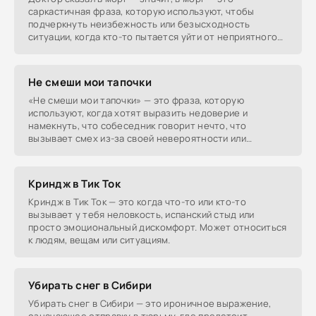
саркастичная фраза, которую используют, чтобы
подчеркнуть неизбежность или безысходность
ситуации, когда кто-то пытается уйти от неприятного
решения или
Не смеши мои тапочки
«Не смеши мои тапочки» — это фраза, которую
используют, когда хотят выразить недоверие и
намекнуть, что собеседник говорит нечто, что
вызывает смех из-за своей невероятности или
абсурдности.
Криндж в Тик Ток
Криндж в Тик Ток — это когда что-то или кто-то
вызывает у тебя неловкость, испанский стыд или
просто эмоциональный дискомфорт. Может относиться
к людям, вещам или ситуациям.
Убирать снег в Сибири
Убирать снег в Сибири — это ироничное выражение,