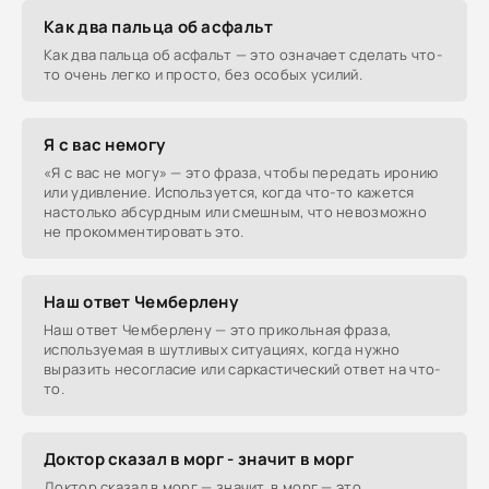
Как два пальца об асфальт
Как два пальца об асфальт — это означает сделать что-
то очень легко и просто, без особых усилий.
Я с вас немогу
«Я с вас не могу» — это фраза, чтобы передать иронию
или удивление. Используется, когда что-то кажется
настолько абсурдным или смешным, что невозможно
не прокомментировать это.
Наш ответ Чемберлену
Наш ответ Чемберлену — это прикольная фраза,
используемая в шутливых ситуациях, когда нужно
выразить несогласие или саркастический ответ на что-
то.
Доктор сказал в морг - значит в морг
Доктор сказал в морг — значит, в морг — это