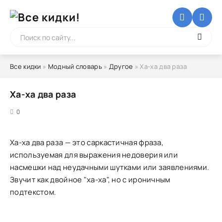
Все кидки
»
Модный словарь
»
Другое
» Ха-ха два раза
Ха-ха два раза
5
0
Ха-ха два раза — это саркастичная фраза,
используемая для выражения недоверия или
насмешки над неудачными шутками или заявлениями.
Звучит как двойное "ха-ха", но с ироничным
подтекстом.