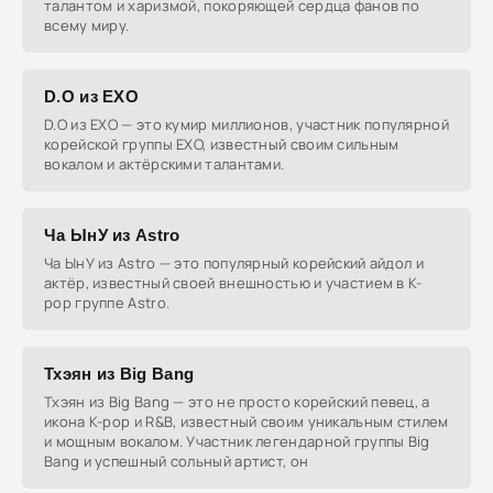
талантом и харизмой, покоряющей сердца фанов по
всему миру.
D.O из EXO
D.O из EXO — это кумир миллионов, участник популярной
корейской группы EXO, известный своим сильным
вокалом и актёрскими талантами.
Ча ЫнУ из Astro
Ча ЫнУ из Astro — это популярный корейский айдол и
актёр, известный своей внешностью и участием в K-
pop группе Astro.
Тхэян из Big Bang
Тхэян из Big Bang — это не просто корейский певец, а
икона K-pop и R&B, известный своим уникальным стилем
и мощным вокалом. Участник легендарной группы Big
Bang и успешный сольный артист, он