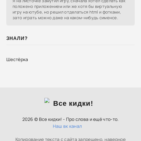
Я на листочке замутил игру, сначала хотел сделать как
положено приложением или же хотя бы виртуальную
игру на ютубе, но решил отделаться html и фотками,
зато играть можно даже на каком-нибудь сименсе.
ЗНАЛИ?
Шестёрка
2026 © Все кидки! - Про слова и ещё что-то.
Наш вк канал
Копирование текста с сайта запрещено, наверное