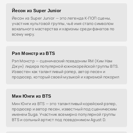
Йесон из Super Junior
Йесон из Super Junior — это легенда К-ПОП сцены,
участник культовой группы, чьё имя стало символом
вокального мастерства и харизмы среди фанатов по
всему миру.
Рэп Монстр из BTS
Рэп Монстр — сценический псевдоним RM (Ким Нам
Джун) лидера популярной южнокорейской группы BTS.
Известен как талантливый рэпер, автор песен и
продюсер, который своей музыкой и харизмой покорил
Мин Юнги из BTS
Мин Юнги из BTS — это талантливый корейский рэпер,
продюсер и автор песен, известный под сценическим
именем Suga. Участник всемирно популярной группы
BTS и сольный артист под псевдонимом Agust D.