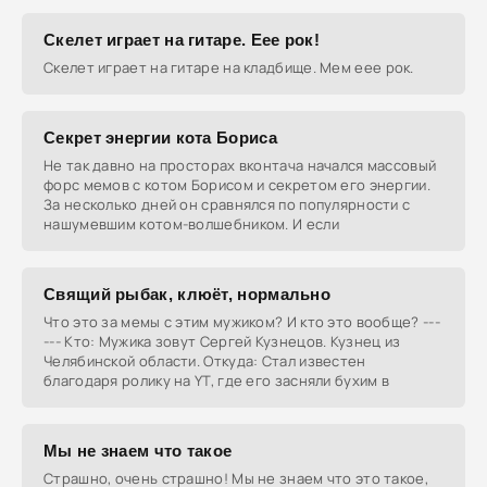
Скелет играет на гитаре. Еее рок!
Скелет играет на гитаре на кладбище. Мем еее рок.
Секрет энергии кота Бориса
Не так давно на просторах вконтача начался массовый
форс мемов с котом Борисом и секретом его энергии.
За несколько дней он сравнялся по популярности с
нашумевшим котом-волшебником. И если
Свящий рыбак, клюёт, нормально
Что это за мемы с этим мужиком? И кто это вообще? ---
--- Кто: Мужика зовут Сергей Кузнецов. Кузнец из
Челябинской области. Откуда: Стал известен
благодаря ролику на YT, где его засняли бухим в
Мы не знаем что такое
Страшно, очень страшно! Мы не знаем что это такое,