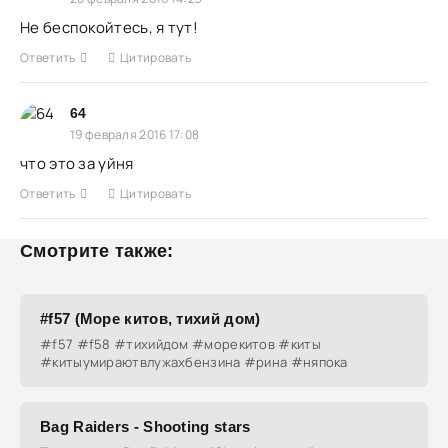
Не беспокойтесь, я тут!
Ответить
Цитировать
64
19 февраля 2016 17:08
что это за уйня
Ответить
Цитировать
Смотрите также:
#f57 (Море китов, тихий дом)
#f57 #f58 #тихийдом #морекитов #киты
#китыумираютвлужахбензина #рина #няпока
Bag Raiders - Shooting stars