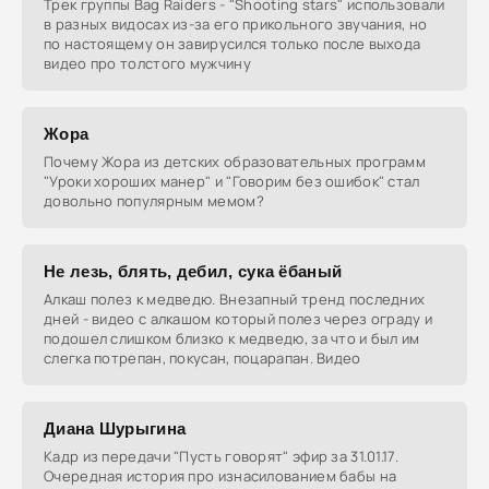
Трек группы Bag Raiders - "Shooting stars" использовали
в разных видосах из-за его прикольного звучания, но
по настоящему он завирусился только после выхода
видео про толстого мужчину
Жора
Почему Жора из детских образовательных программ
"Уроки хороших манер" и "Говорим без ошибок" стал
довольно популярным мемом?
Не лезь, блять, дебил, сука ёбаный
Алкаш полез к медведю. Внезапный тренд последних
дней - видео с алкашом который полез через ограду и
подошел слишком близко к медведю, за что и был им
слегка потрепан, покусан, поцарапан. Видео
Диана Шурыгина
Кадр из передачи "Пусть говорят" эфир за 31.01.17.
Очередная история про изнасилованием бабы на