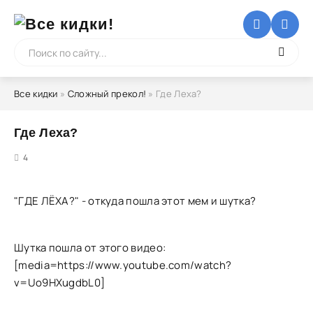
Все кидки
»
Сложный прекол!
» Где Леха?
Где Леха?
5
4
"ГДЕ ЛЁХА?" - откуда пошла этот мем и шутка?
Шутка пошла от этого видео:
[media=https://www.youtube.com/watch?
v=Uo9HXugdbL0]