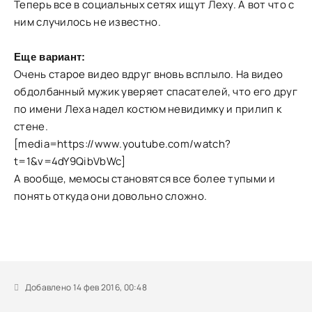
Теперь все в социальных сетях ищут Леху. А вот что с
ним случилось не известно.
Еще вариант:
Очень старое видео вдруг вновь всплыло. На видео
обдолбанный мужик уверяет спасателей, что его друг
по имени Леха надел костюм невидимку и прилип к
стене.
[media=https://www.youtube.com/watch?
t=1&v=4dY9QibVbWc]
А вообще, мемосы становятся все более тупыми и
понять откуда они довольно сложно.
Добавлено 14 фев 2016, 00:48