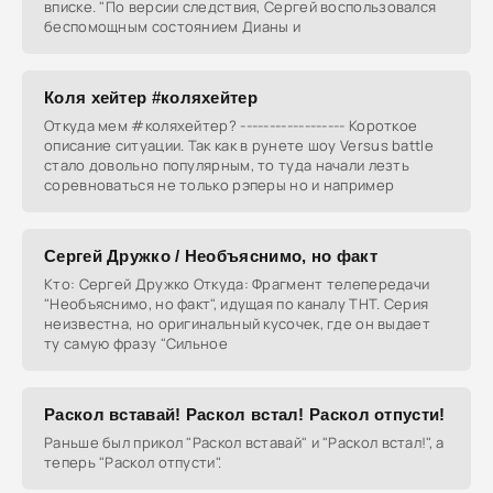
вписке. "По версии следствия, Сергей воспользовался
беспомощным состоянием Дианы и
Коля хейтер #коляхейтер
Откуда мем #коляхейтер? ------------------ Короткое
описание ситуации. Так как в рунете шоу Versus battle
стало довольно популярным, то туда начали лезть
соревноваться не только рэперы но и например
Сергей Дружко / Необъяснимо, но факт
Кто: Сергей Дружко Откуда: Фрагмент телепередачи
"Необъяснимо, но факт", идущая по каналу ТНТ. Серия
неизвестна, но оригинальный кусочек, где он выдает
ту самую фразу "Сильное
Раскол вставай! Раскол встал! Раскол отпусти!
Раньше был прикол "Раскол вставай" и "Раскол встал!", а
теперь "Раскол отпусти".