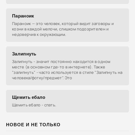
Параноик
Параноик — это человек, который видит заговоры и
козни в каждой мелочи, слишком подозрителен и
недоверчив к окружающим.
Залипнуть
Залипнуть - значит постоянно находится в одном
месте (в основном где-то в интернете). Также
"залипнуть" - часто используется в стиле "Залипнуть на
человека/фотку/предмет". Это
Щемить ебало
Щемить ебало - спать.
НОВОЕ И НЕ ТОЛЬКО