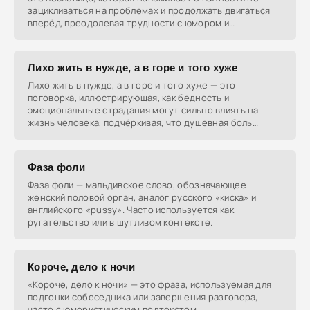
зацикливаться на проблемах и продолжать двигаться
вперёд, преодолевая трудности с юмором и
терпением.
Лихо жить в нужде, а в горе и того хуже
Лихо жить в нужде, а в горе и того хуже — это
поговорка, иллюстрирующая, как бедность и
эмоциональные страдания могут сильно влиять на
жизнь человека, подчёркивая, что душевная боль
может быть ещё
Фаза фоли
Фаза фоли — мальдивское слово, обозначающее
женский половой орган, аналог русского «киска» и
английского «pussy». Часто используется как
ругательство или в шутливом контексте.
Короче, дело к ночи
«Короче, дело к ночи» — это фраза, используемая для
подгонки собеседника или завершения разговора,
часто с юмористическим подтекстом.