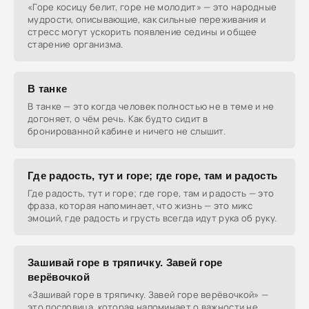
«Горе косицу белит, горе не молодит» — это народные
мудрости, описывающие, как сильные переживания и
стресс могут ускорить появление седины и общее
старение организма.
В танке
В танке — это когда человек полностью не в теме и не
догоняет, о чём речь. Как будто сидит в
бронированной кабине и ничего не слышит.
Где радость, тут и горе; где горе, там и радость
Где радость, тут и горе; где горе, там и радость — это
фраза, которая напоминает, что жизнь — это микс
эмоций, где радость и грусть всегда идут рука об руку.
Зашивай горе в тряпичку. Завей горе
верёвочкой
«Зашивай горе в тряпичку. Завей горе верёвочкой» —
это пословица, которая напоминает о важности не