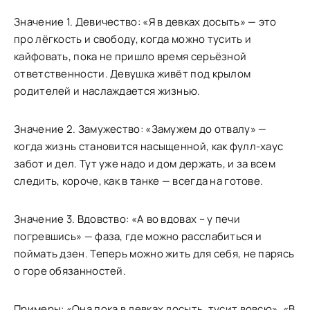
Значение 1. Девичество: «Я в девках досыть» — это
про лёгкость и свободу, когда можно тусить и
кайфовать, пока не пришло время серьёзной
ответственности. Девушка живёт под крылом
родителей и наслаждается жизнью.
Значение 2. Замужество: «Замужем до отвалу» —
когда жизнь становится насыщенной, как фулл-хаус
забот и дел. Тут уже надо и дом держать, и за всем
следить, короче, как в танке — всегда на готове.
Значение 3. Вдовство: «А во вдовах – у печи
погревшись» — фаза, где можно расслабиться и
поймать дзен. Теперь можно жить для себя, не парясь
о горе обязанностей.
Примеры: «Она пока в девках досыть, тусит вовсю», «В