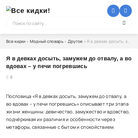
Все кидки
»
Модный словарь
»
Другое
» Я в девках досыть, замужем до отвалу, а во вдовах – у печи погревшись
Я в девках досыть, замужем до отвалу, а во
вдовах – у печи погревшись
5
0
Пословица «Я в девках досыть, замужем до отвалу, а
во вдовах – у печи погревшись» описывает три этапа
жизни женщины: девичество, замужество и вдовство,
подчёркивая их различия и особенности через
метафоры, связанные с бытом и спокойствием.