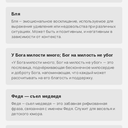
Бля
Бля — эмоциональное восклицание, используемое для
выражения удивления или недовольства при различных
ситуациях. Может быть и позитивным, и негативным в
зависимости от контекста.
У Бога милости много; Бог на милость не убог
«У Бога милости много; Бог на милость не убог» — это
пословица, подчёркивающая бесконечное милосердие
и доброту Бога, напоминающая, что каждый может
рассчитывать на его благость и поддержку.
Федя — съел медведя
Федя — съел медведя — это забавная рифмованная
фраза, связанная с именем Федя. Служит для веселья и
детского юмора.