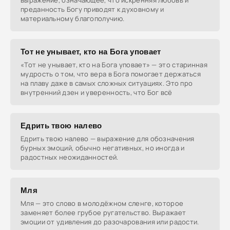
выражение, означающее, что искренняя любовь и
преданность Богу приводят к духовному и
материальному благополучию.
Тот не унывает, кто на Бога уповает
«Тот не унывает, кто на Бога уповает» — это старинная
мудрость о том, что вера в Бога помогает держаться
на плаву даже в самых сложных ситуациях. Это про
внутренний дзен и уверенность, что Бог всё
Едрить твою налево
Едрить твою налево — выражение для обозначения
бурных эмоций, обычно негативных, но иногда и
радостных неожиданностей.
Мля
Мля — это слово в молодёжном сленге, которое
заменяет более грубое ругательство. Выражает
эмоции от удивления до разочарования или радости.