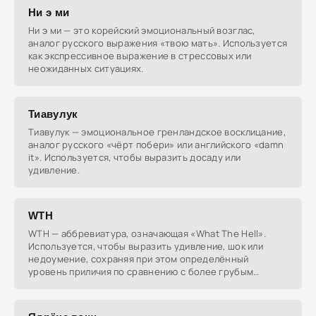
Ни э ми
Ни э ми — это корейский эмоциональный возглас,
аналог русского выражения «твою мать». Используется
как экспрессивное выражение в стрессовых или
неожиданных ситуациях.
Тиавулук
Тиавулук — эмоциональное гренландское восклицание,
аналог русского «чёрт побери» или английского «damn
it». Используется, чтобы выразить досаду или
удивление.
WTH
WTH — аббревиатура, означающая «What The Hell».
Используется, чтобы выразить удивление, шок или
недоумение, сохраняя при этом определённый
уровень приличия по сравнению с более грубым
«WTF».