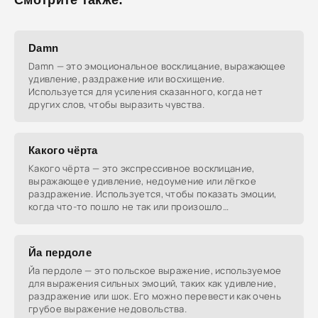
Смотрите также:
Damn
Damn — это эмоциональное восклицание, выражающее
удивление, раздражение или восхищение.
Используется для усиления сказанного, когда нет
других слов, чтобы выразить чувства.
Какого чёрта
Какого чёрта — это экспрессивное восклицание,
выражающее удивление, недоумение или лёгкое
раздражение. Используется, чтобы показать эмоции,
когда что-то пошло не так или произошло
неожиданное.
Йа пердоле
Йа пердоле — это польское выражение, используемое
для выражения сильных эмоций, таких как удивление,
раздражение или шок. Его можно перевести как очень
грубое выражение недовольства.