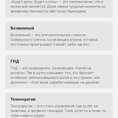
«Будет день, будет и ночь» — это напоминание, что в
жизни всё меняется. Даже самые трудные моменты со
временем сменяются светлыми периодами.
Безмамный
Безмамный — это уничижительное слово из
геймерского сленга, означающее игрока, который
постоянно проигрывает и ведёт себя, как бот.
ГНД
ГНД — это сокращение, означающее «Гений на
донате». Так в шутку называют тех, кто бросает
особенно запоминающиеся донаты на стримах, или
иронично — блогеров, зарабатывающих на донатах.
Технократия
Технократия — это стиль управления, где рулят не
политики, а профи из технарей. Типа, если ты в теме, то
тебе и карты в руки.