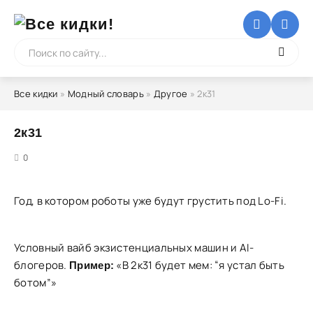
Все кидки
»
Модный словарь
»
Другое
» 2к31
2к31
5
0
Год, в котором роботы уже будут грустить под Lo-Fi.
Условный вайб экзистенциальных машин и AI-
блогеров.
«В 2к31 будет мем: “я устал быть
Пример:
ботом”»