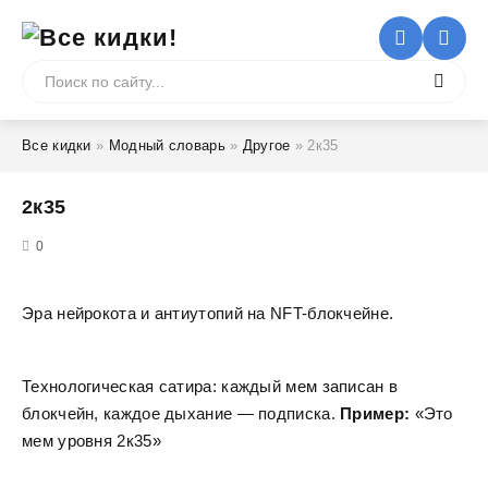
Все кидки
»
Модный словарь
»
Другое
» 2к35
2к35
5
0
Эра нейрокота и антиутопий на NFT-блокчейне.
Технологическая сатира: каждый мем записан в
блокчейн, каждое дыхание — подписка.
Пример:
«Это
мем уровня 2к35»