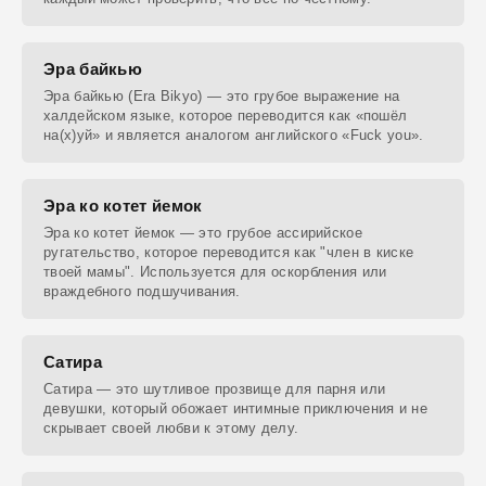
Эра байкью
Эра байкью (Era Bikyo) — это грубое выражение на
халдейском языке, которое переводится как «пошёл
на(х)уй» и является аналогом английского «Fuck you».
Эра ко котет йемок
Эра ко котет йемок — это грубое ассирийское
ругательство, которое переводится как "член в киске
твоей мамы". Используется для оскорбления или
враждебного подшучивания.
Сатира
Сатира — это шутливое прозвище для парня или
девушки, который обожает интимные приключения и не
скрывает своей любви к этому делу.