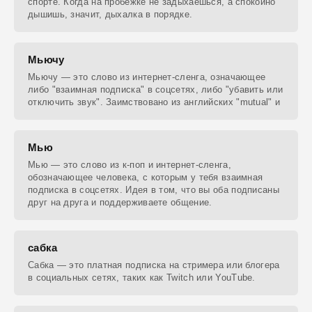
спорте. Когда на пробежке не задыхаешься, а спокойно
дышишь, значит, дыхалка в порядке.
Мьючу
Мьючу — это слово из интернет-сленга, означающее
либо "взаимная подписка" в соцсетях, либо "убавить или
отключить звук". Заимствовано из английских "mutual" и
Мью
Мью — это слово из к-поп и интернет-сленга,
обозначающее человека, с которым у тебя взаимная
подписка в соцсетях. Идея в том, что вы оба подписаны
друг на друга и поддерживаете общение.
сабка
Сабка — это платная подписка на стримера или блогера
в социальных сетях, таких как Twitch или YouTube.