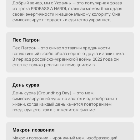
Добрый вечер, мы с Украины — это популярная фраза
из трека PROBASS ∆ HARDI, ставшая мемом благодаря
своей энергичности и национальному колориту. Она
символизирует гордость и единство украинцев,
Пес Патрон
Пес Патрон – это символ отваги и преданности,
воплотивший в себе образ верного друга и защитника.
В период российско-украинской войны 2022 года он
стал не только реальным помощником в
День сурка
День сурка (Groundhog Day) — это мем,
символизирующий чувство застоя и однообразия в
жизни, когда каждый день кажется повторением
предыдущего, как в знаменитом фильме.
Макрон позвонил
Макрон позвонил – ироничный мем, изображающий