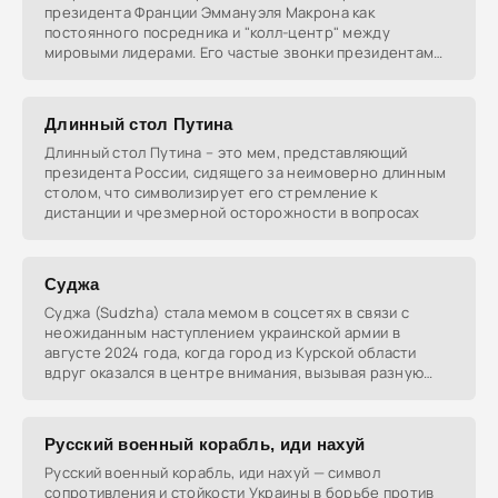
президента Франции Эммануэля Макрона как
постоянного посредника и "колл-центр" между
мировыми лидерами. Его частые звонки президентам
России и
Длинный стол Путина
Длинный стол Путина – это мем, представляющий
президента России, сидящего за неимоверно длинным
столом, что символизирует его стремление к
дистанции и чрезмерной осторожности в вопросах
Суджа
Суджа (Sudzha) стала мемом в соцсетях в связи с
неожиданным наступлением украинской армии в
августе 2024 года, когда город из Курской области
вдруг оказался в центре внимания, вызывая разную
реакцию
Русский военный корабль, иди нахуй
Русский военный корабль, иди нахуй — символ
сопротивления и стойкости Украины в борьбе против