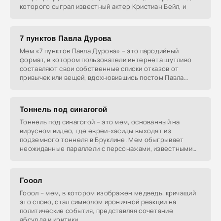
которого сыграл известный актер Кристиан Бейл, и
7 пунктов Павла Дурова
Мем «7 пунктов Павла Дурова» – это пародийный
формат, в котором пользователи интернета шутливо
составляют свои собственные списки отказов от
привычек или вещей, вдохновившись постом Павла
Дурова,
Тоннель под синагогой
Тоннель под синагогой – это мем, основанный на
вирусном видео, где евреи-хасиды выходят из
подземного тоннеля в Бруклине. Мем обыгрывает
неожиданные параллели с персонажами, известными
по своим
Гооол
Гооол – мем, в котором изображен медведь, кричащий
это слово, стал символом ироничной реакции на
политические события, представляя сочетание
абсурда и критики.