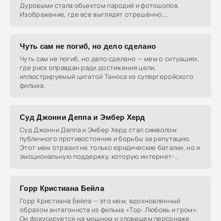
Дуровыми стала объектом пародий и фотошопов.
Изображение, где все выглядят отрешённо,
используется
Чуть сам не погиб, но дело сделано
Чуть сам не погиб, но дело сделано — мем о ситуациях,
где риск оправдан ради достижения цели,
иллюстрируемый цитатой Таноса из супергеройского
фильма.
Суд Джонни Деппа и Эмбер Херд
Суд Джонни Деппа и Эмбер Херд стал символом
публичного противостояния и борьбы за репутацию.
Этот мем отразил не только юридические баталии, но и
эмоциональную поддержку, которую интернет-
сообщество
Горр Кристиана Бейла
Горр Кристиана Бейла — это мем, вдохновленный
образом антагониста из фильма «Тор: Любовь и гром».
Он фокусируется на мощном и зловещем персонаже,