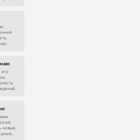
евиден и
м,
енний
еть
ью,
апитками
пользуют
инаю
 это
ем,
дность
уждений
нг
мем,
за её
ь новые,
рдные
селенной