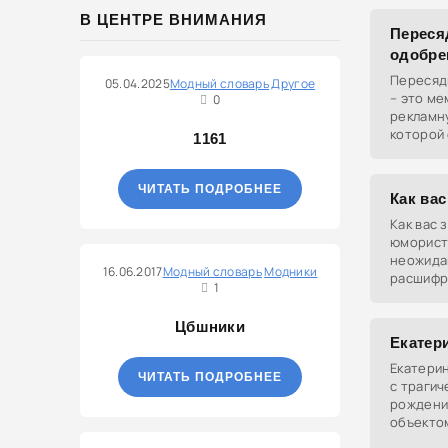
В ЦЕНТРЕ ВНИМАНИЯ
Переся
одобре
Пересяд
05.04.2025
Модный словарь
Другое
– это м
0
рекламну
которой
1161
выражен
стал по
ЧИТАТЬ ПОДРОБНЕЕ
Как вас
Как вас 
юморист
неожида
16.06.2017
Модный словарь
Модники
расшифр
1
соответ
идея зак
Цбшники
краткая
Екатер
Екатерин
ЧИТАТЬ ПОДРОБНЕЕ
с траги
рождени
объекто
за неум