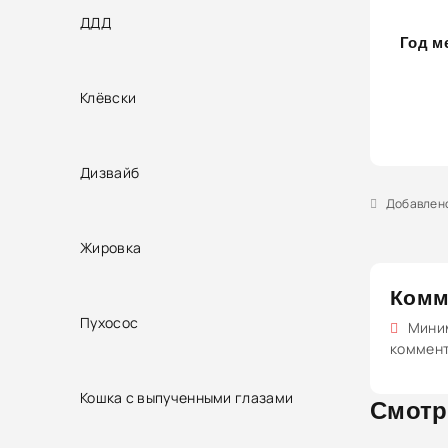
ДДД
Год м
Клёвски
Дизвайб
Добавлено 
Жировка
Комм
Пухосос
Миним
коммен
Кошка с выпученными глазами
Смотр