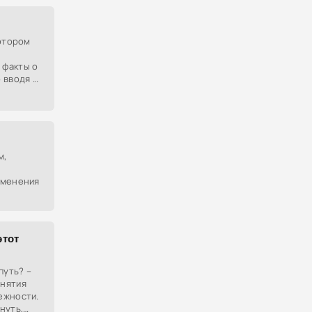
котором
 факты о
 вводя в
 или
дущем.
м,
зменения
д новыми
урдные и
этот
путь? –
инятия
ежности.
нуть,