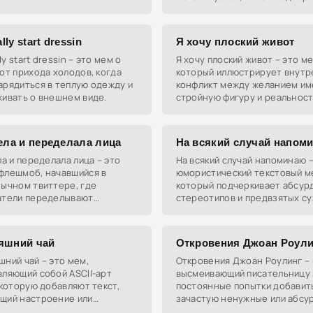
цидента.
что сделанный выбор был оч
предопределен.
ally start dressin
Я хочу плоский живот
lly start dressin – это мем о
Я хочу плоский живот – это ме
от прихода холодов, когда
который иллюстрирует внутр
арядиться в теплую одежду и
конфликт между желанием им
живать о внешнем виде.
стройную фигуру и реальност
наполненной алкогольными н
и калорийной пищей. Люди ис
ела и переделала лица
На всякий случай напом
ла и переделала лица – это
На всякий случай напоминаю –
флешмоб, начавшийся в
юмористический текстовый м
зычном твиттере, где
который подчеркивает абсур
атели переделывают
стереотипов и предвзятых с
ения диснеевских принцесс,
о людях и их действиях.
ысмеять нереалистичные
ты
яшний чай
Откровения Джоан Роули
ний чай – это мем,
Откровения Джоан Роулинг – 
вляющий собой ASCII-арт
высмеивающий писательницу 
 которую добавляют текст,
постоянные попытки добавит
щий настроение или
зачастую ненужные или абсу
ные размышления автора.
детали к уже завершённой в