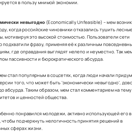
ируется в пользу мнимой экономии.
(Economically Unfeasible) – мем возник
мически невыгодно
году, когда российские чиновники отказались тушить лесны
ы, мотивируя это высокой стоимостью. Пользователи сети
о подхватили фразу, применяя её к различным повседневн
циям, где оправдания выглядят нелепо и неуместно. Так ме
лом пассивности и бюрократического абсурда.
мем стал популярным в соцсетях, когда люди начали приду
ерсии того, что может быть 'экономически невыгодно', дов
до абсурда. Таким образом, мем стал комментарием на тему
итетов и ценностей общества.
обенно понравился молодежи, активно использующей его в
, чтобы подчеркнуть нелогичность принятия решений в
чных сферах жизни.