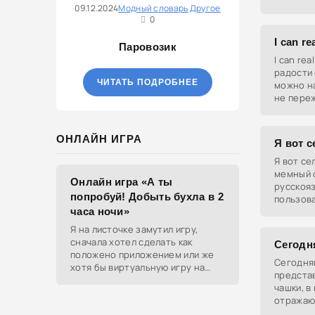
после ин
09.12.2024
Модный словарь
Другое
0
I can re
Паровозик
I can rea
радости 
ЧИТАТЬ ПОДРОБНЕЕ
можно н
не пере
ОНЛАЙН ИГРА
Я вот с
Я вот се
мемный 
Онлайн игра «А ты
русскоя
попробуй! Добыть бухла в 2
пользов
часа ночи»
изображ
чтобы в
Я на листочке замутил игру,
стандар
сначала хотел сделать как
Сегодн
положено приложением или же
Сегодняш
хотя бы виртуальную игру на
предста
ютубе, но решил отделаться
чашки, в
html и фотками, зато играть
отражаю
можно даже на каком-нибудь
актуаль