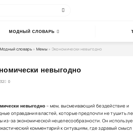
МОДНЫЙ СЛОВАРЬ
Модный словарь
»
Мемы
» Экономически невыгодно
номически невыгодно
32
5
0
– мем, высмеивающий бездействие и
мически невыгодно
дные оправдания властей, которые предпочли не тушить л
ы из-за экономической нецелесообразности. Он используе
аркастический комментарий к ситуациям, где здравый смысл