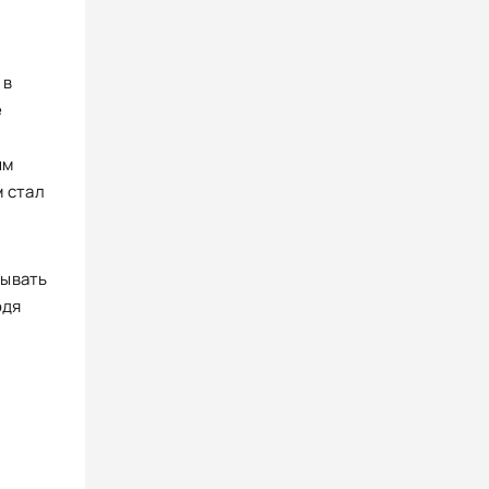
 в
е
ым
м стал
мывать
одя