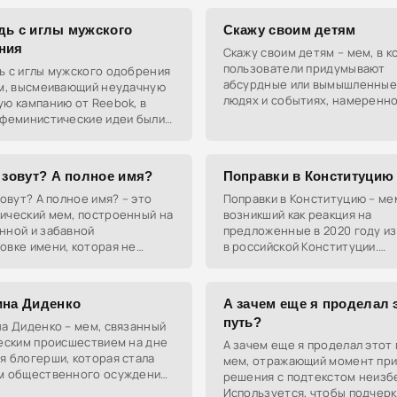
дь с иглы мужского
Скажу своим детям
ния
Скажу своим детям – мем, в 
пользователи придумывают
ь с иглы мужского одобрения
абсурдные или вымышленные
ем, высмеивающий неудачную
людях и событиях, намеренно
ю кампанию от Reebok, в
заблуждение, чтобы поразить
 феминистические идеи были
позабавить своих детей в бу
ы через спорный лозунг. Мем
пулярным благодаря
 зовут? А полное имя?
Поправки в Конституцию
зовут? А полное имя? – это
Поправки в Конституцию – ме
ический мем, построенный на
возникший как реакция на
нной и забавной
предложенные в 2020 году и
овке имени, которая не
в российской Конституции.
ствует ожиданиям. Основная
Пользователи сети шутят на
лючается в игре слов, где
поправками, придумывая абс
комичные
ина Диденко
А зачем еще я проделал 
путь?
а Диденко – мем, связанный
ческим происшествием на дне
А зачем еще я проделал этот 
я блогерши, которая стала
мем, отражающий момент пр
м общественного осуждения
решения с подтекстом неизб
естное поведение в соцсетях
Используется, чтобы подчерк