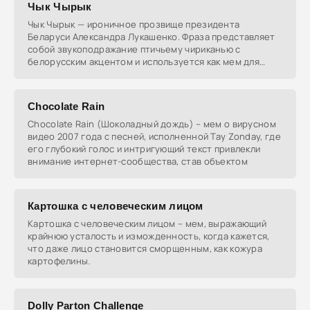
Чык Чырык
Чык Чырык — ироничное прозвище президента
Беларуси Александра Лукашенко. Фраза представляет
собой звукоподражание птичьему чириканью с
белорусским акцентом и используется как мем для
высмеивания его
Chocolate Rain
Chocolate Rain (Шоколадный дождь) – мем о вирусном
видео 2007 года с песней, исполненной Tay Zonday, где
его глубокий голос и интригующий текст привлекли
внимание интернет-сообщества, став объектом
Картошка с человеческим лицом
Картошка с человеческим лицом – мем, выражающий
крайнюю усталость и изможденность, когда кажется,
что даже лицо становится сморщенным, как кожура
картофелины.
Dolly Parton Challenge