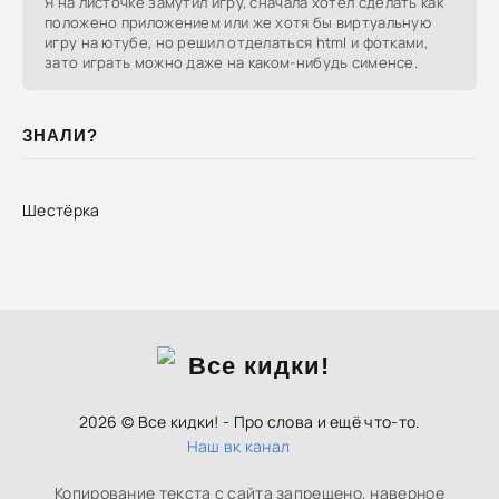
Я на листочке замутил игру, сначала хотел сделать как
положено приложением или же хотя бы виртуальную
игру на ютубе, но решил отделаться html и фотками,
зато играть можно даже на каком-нибудь сименсе.
ЗНАЛИ?
Шестёрка
2026 © Все кидки! - Про слова и ещё что-то.
Наш вк канал
Копирование текста с сайта запрещено, наверное