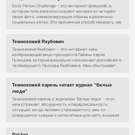
Dolly Parton Challenge – это интернет-флешмоб, в
котором пользователи создают коллажи из четырёх
своих фото, символизирующих образы в различных
социальных сетях. Это ироничный способ показать, как
Темнокожий Якубович
Темнокожий Якубович — это интернет-мем,
изображающий вице-президента Гайаны Карла
Гриниджа, который визуально напоминает российского
телеведущего Леонида Якубовича. Мем обыгрывает
сходство и связан
Темнокожий парень читает журнал “Белые
люди”
Темнокожий парень с журналом 'Белые люди' – этот
мем отражает абсурдность и парадоксальность
ситуаций, когда человек сталкивается с чем-то
совершенно чуждым и непонятным для него, вызывая
Dat boi