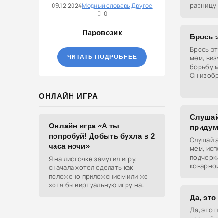
разницу
09.12.2024
Модный словарь
Другое
0
сокращё
явления.
Паровозик
Брось э
Брось эт
ЧИТАТЬ ПОДРОБНЕЕ
мем, ви
борьбу 
Он изобр
избавить
ненужны
ОНЛАЙН ИГРА
Слушай
Онлайн игра «А ты
придум
попробуй! Добыть бухла в 2
Слушай а
часа ночи»
мем, ис
подчерки
Я на листочке замутил игру,
коварной
сначала хотел сделать как
план ст
положено приложением или же
спустя н
хотя бы виртуальную игру на
ютубе, но решил отделаться
Да, это
html и фотками, зато играть
Да, это 
можно даже на каком-нибудь