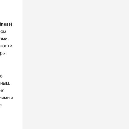
iness)
ром
ами.
жности
еры
то
рным,
ия
иями и
и