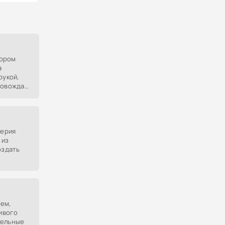
тором
а
рукой,
ровождая
 между
серия
 из
оздать
ом на
ся от
мем,
ивого
тельные