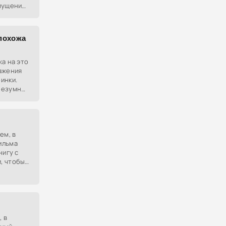
мущения
 часто
похожа
жа на это
ажения
инки.
безумной
ключе, с
ем, в
ильма
нигу с
, чтобы
ить свое
, в