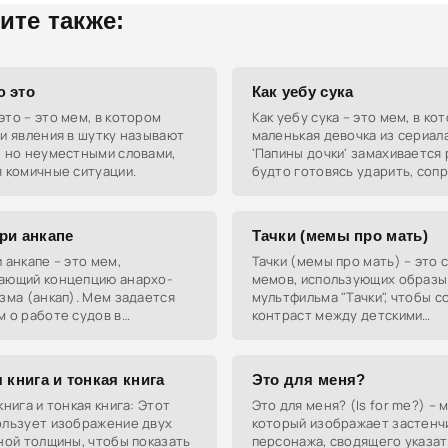
ите также:
 это
Как уебу сука
то – это мем, в котором
Как уебу сука – это мем, в ко
и явления в шутку называют
маленькая девочка из сериал
, но неуместными словами,
'Папины дочки' замахивается 
 комичные ситуации.
будто готовясь ударить, соп
это грубой фразой. Контраст
милым образом
ри анкапе
Тачки (мемы про мать)
 анкапе – это мем,
Тачки (мемы про мать) – это 
ающий концепцию анархо-
мемов, использующих образы
зма (анкап). Мем задается
мультфильма "Тачки", чтобы с
 о работе судов в
контраст между детскими
ическом обществе, где
персонажами и черным юмор
тво отсутствует, и
тему матерей. Они варьируют
ется для
 книга и тонкая книга
Это для меня?
книга и тонкая книга: Этот
Это для меня? (Is for me?) – 
ользует изображение двух
который изображает застенч
ной толщины, чтобы показать
персонажа, сводящего указа