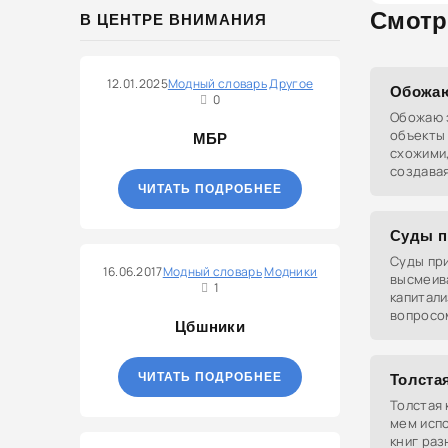
Смотр
В ЦЕНТРЕ ВНИМАНИЯ
12.01.2025
Модный словарь
Другое
Обожаю
0
Обожаю э
объекты 
МБР
схожими
создавая
ЧИТАТЬ ПОДРОБНЕЕ
Суды п
Суды при
16.06.2017
Модный словарь
Модники
высмеив
1
капитали
вопросом
Цбшники
гипотет
государс
использу
ЧИТАТЬ ПОДРОБНЕЕ
Толстая
Толстая 
мем исп
книг раз