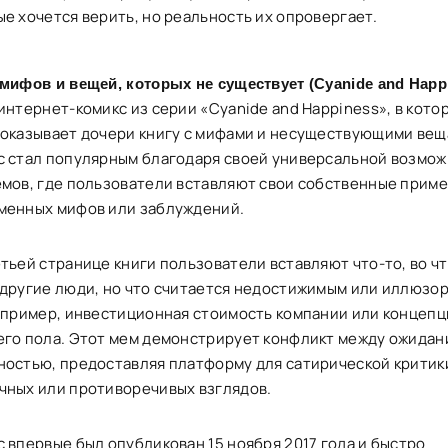
ые хочется верить, но реальность их опровергает.
 мифов и вещей, которых не существует (Cyanide and Happ
интернет-комикс из серии «Cyanide and Happiness», в кото
показывает дочери книгу с мифами и несуществующими вещ
с стал популярным благодаря своей универсальной возмо
емов, где пользователи вставляют свои собственные прим
менных мифов или заблуждений.
етьей странице книги пользователи вставляют что-то, во ч
 другие люди, но что считается недостижимым или иллюзо
например, инвестиционная стоимость компании или концепц
его пола. Этот мем демонстрирует конфликт между ожидан
ностью, предоставляя платформу для сатирической критик
чных или противоречивых взглядов.
с впервые был опубликован 15 ноября 2017 года и быстро