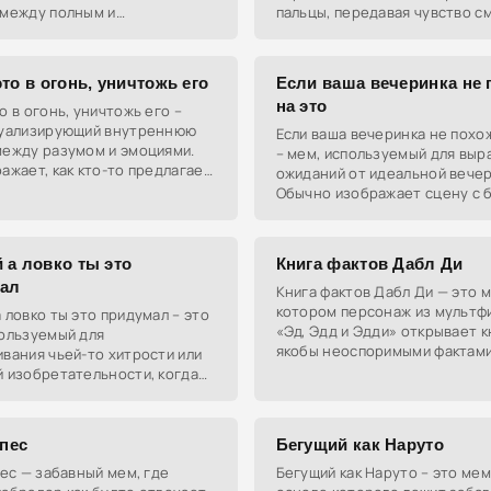
 между полным и
пальцы, передавая чувство с
нным описанием какого-либо
и нерешительности. Этот мем
 Толстая книга символизирует
используется в ироничном
то в огонь, уничтожь его
Если ваша вечеринка не 
на это
о в огонь, уничтожь его –
зуализирующий внутреннюю
Если ваша вечеринка не похо
между разумом и эмоциями.
– мем, используемый для выр
ажает, как кто-то предлагает
ожиданий от идеальной вечер
ся от чего-то, что кажется
Обычно изображает сцену с 
м или вредным, в то
вечеринкой или, в ироничном 
чем-то совершенно
 а ловко ты это
Книга фактов Дабл Ди
ал
Книга фактов Дабл Ди — это м
котором персонаж из мультф
 ловко ты это придумал – это
«Эд, Эдд и Эдди» открывает к
пользуемый для
якобы неоспоримыми фактами
вания чьей-то хитрости или
с юмором и сарказмом выраз
 изобретательности, когда
мнение на спорную тему.
ановится очевидным только
екоторое время.
 пес
Бегущий как Наруто
пес — забавный мем, где
Бегущий как Наруто – это мем