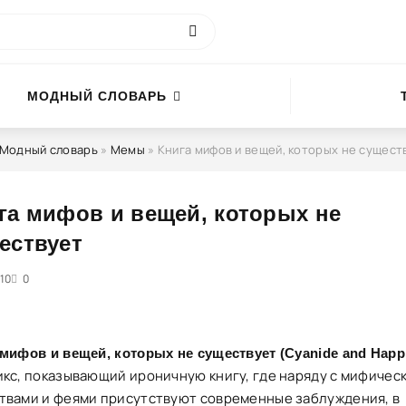
МОДНЫЙ СЛОВАРЬ
Модный словарь
»
Мемы
» Книга мифов и вещей, которых не сущест
га мифов и вещей, которых не
ествует
10
5
0
 мифов и вещей, которых не существует (Cyanide and Happ
икс, показывающий ироничную книгу, где наряду с мифичес
твами и феями присутствуют современные заблуждения, в