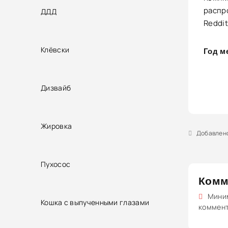
распр
ДДД
Reddit
Клёвски
Год м
Дизвайб
Жировка
Добавлено 
Пухосос
Комм
Миним
Кошка с выпученными глазами
коммен