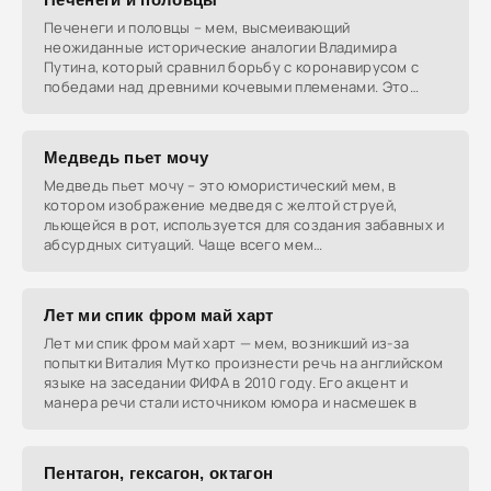
Печенеги и половцы – мем, высмеивающий
неожиданные исторические аналогии Владимира
Путина, который сравнил борьбу с коронавирусом с
победами над древними кочевыми племенами. Это
вызвало волну шуток
Медведь пьет мочу
Медведь пьет мочу – это юмористический мем, в
котором изображение медведя с желтой струей,
льющейся в рот, используется для создания забавных и
абсурдных ситуаций. Чаще всего мем
интерпретируется
Лет ми спик фром май харт
Лет ми спик фром май харт — мем, возникший из-за
попытки Виталия Мутко произнести речь на английском
языке на заседании ФИФА в 2010 году. Его акцент и
манера речи стали источником юмора и насмешек в
Пентагон, гексагон, октагон