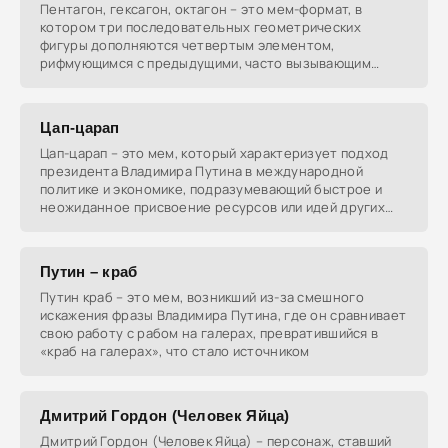
Пентагон, гексагон, октагон – это мем-формат, в
котором три последовательных геометрических
фигуры дополняются четвертым элементом,
рифмующимся с предыдущими, часто вызывающим
неожиданную или
Цап-царап
Цап-царап – это мем, который характеризует подход
президента Владимира Путина в международной
политике и экономике, подразумевающий быстрое и
неожиданное присвоение ресурсов или идей других
стран,
Путин – краб
Путин краб – это мем, возникший из-за смешного
искажения фразы Владимира Путина, где он сравнивает
свою работу с рабом на галерах, превратившийся в
«краб на галерах», что стало источником
Дмитрий Гордон (Человек Яйца)
Дмитрий Гордон (Человек Яйца) – персонаж, ставший