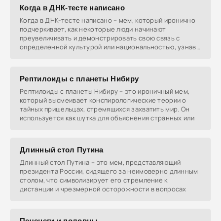
Когда в ДНК-тесте написано
Когда в ДНК-тесте написано – мем, который иронично
подчеркивает, как некоторые люди начинают
преувеличивать и демонстрировать свою связь с
определенной культурой или национальностью, узнав
о
Рептилоиды с планеты Нибиру
Рептилоиды с планеты Нибиру – это ироничный мем,
который высмеивает конспирологические теории о
тайных пришельцах, стремящихся захватить мир. Он
используется как шутка для объяснения странных или
Длинный стол Путина
Длинный стол Путина – это мем, представляющий
президента России, сидящего за неимоверно длинным
столом, что символизирует его стремление к
дистанции и чрезмерной осторожности в вопросах
Печенеги и половцы