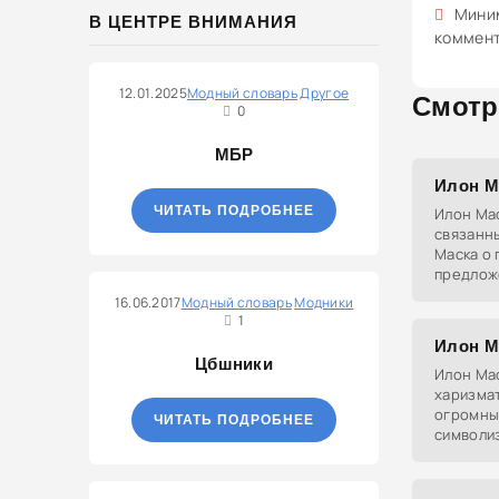
Миним
В ЦЕНТРЕ ВНИМАНИЯ
коммен
12.01.2025
Модный словарь
Другое
Смотр
0
МБР
Илон М
ЧИТАТЬ ПОДРОБНЕЕ
Илон Мас
связанн
Маска о
предлож
российск
16.06.2017
Модный словарь
Модники
Эти утв
1
Илон М
Цбшники
Илон Мас
харизма
огромны
ЧИТАТЬ ПОДРОБНЕЕ
символи
инноваци
решител
шаблоно