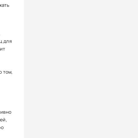
жать
,
ц для
жит
и
о том,
тивно
ей,
ро