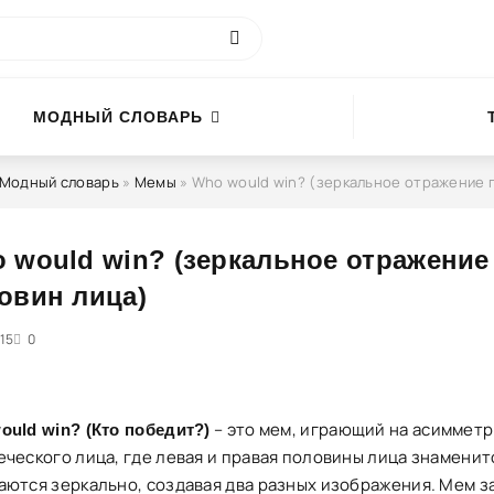
МОДНЫЙ СЛОВАРЬ
Модный словарь
»
Мемы
» Who would win? (зеркальное отражение пол
 would win? (зеркальное отражение
овин лица)
15
5
0
– это мем, играющий на асиммет
ould win? (Кто победит?)
еческого лица, где левая и правая половины лица знаменит
аются зеркально, создавая два разных изображения. Мем з