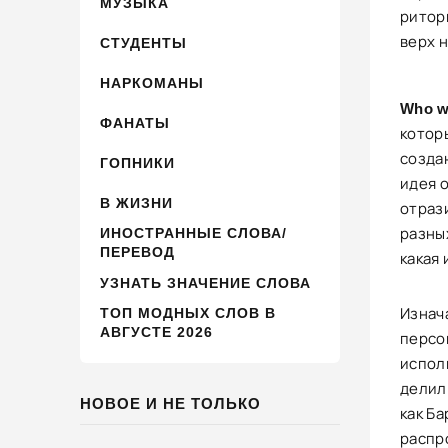
МУЗЫКА
ритори
верх н
СТУДЕНТЫ
НАРКОМАНЫ
Who w
ФАНАТЫ
котор
созда
ГОПНИКИ
идея о
В ЖИЗНИ
отраз
разны
ИНОСТРАННЫЕ СЛОВА/
ПЕРЕВОД
какая
УЗНАТЬ ЗНАЧЕНИЕ СЛОВА
Изнач
ТОП МОДНЫХ СЛОВ В
АВГУСТЕ 2026
персо
испол
делил
НОВОЕ И НЕ ТОЛЬКО
как Б
распр