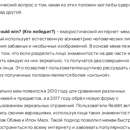
ческий вопрос о том, какая из этих половин могла бы одер
ад другой.
– юмористический интернет-мем
ould win? (Кто победит?)
ый использует естественную асимметрию человеческих ли
ния забавных и необычных изображений. В основе мема ле
 том, что если разделить лицо знаменитости на две части 
ить каждую из них зеркально, то получатся два совершенно
х лица. Это позволяет пользователям шутливо рассуждать 
 из полученных половин является более «сильной».
ально мем появился в 2010 году для сравнения различных
нажей и предметов, а в 2017 году обрёл новую форму с
ьзованием зеркальных отражений. Пользователи Reddit ак
ись своими вариациями, используя лица таких знаменитост
арак Обама и Илон Маск. Такой подход позволил мемам быст
остраниться по всему интернету и завоевать популярность