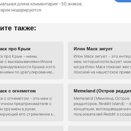
альная длина комментария - 50 знаков.
тарии модерируются
ите также:
аск про Крым
Илон Маск зигует
к про Крым – мемы,
Илон Маск зигует – это инте
ые с высказываниями Илона
мем, который использует мом
 принадлежности Крыма и его
когда Илон Маск показал жест
ениями по урегулированию
похожий на нацистское приве
о-украинского конфликта.
чтобы саркастически подчерк
ерждения вызвали негативную
потенциальную поддержку
аск с огнеметом
Memeland (Остров редди
к с огнеметом – это мем о
Memeland (Мемленд, Остров
тичном предпринимателе с
реддиторов, Reddit Island) – 
м оружием в руках,
концепция, воплощающая меч
зирующий его стремление к
пользователей Reddit о созд
ям и готовность к
собственного государства, г
ьным действиям. Он стал
царила культура мемов и инт
м для
юмора. Это