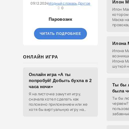
Илон М
09.12.2024
Модный словарь
Другое
0
Илон Мас
котором
Паровозик
Маска н
провока
оленя, 
ЧИТАТЬ ПОДРОБНЕЕ
смех, ч
обществ
Илона 
Илона Ма
возникш
ОНЛАЙН ИГРА
Илона Ма
шуткой 
показыва
Онлайн игра «А ты
самоирон
попробуй! Добыть бухла в 2
позитив.
Ты бы 
часа ночи»
была ч
Я на листочке замутил игру,
Ты бы лю
сначала хотел сделать как
червем?
положено приложением или же
пользов
хотя бы виртуальную игру на
забавный
ютубе, но решил отделаться
готовнос
html и фотками, зато играть
нелепой 
можно даже на каком-нибудь