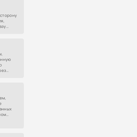
 сторону
я,
азу
нно курит
зывая
м,
анную
о
рез
ем,
е
данных
ном
ся как
передать