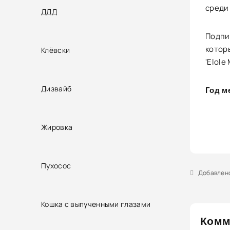
среди
ДДД
Подпи
котор
Клёвски
'Elole
Дизвайб
Год м
Жировка
Пухосос
Добавлено 
Кошка с выпученными глазами
Комм