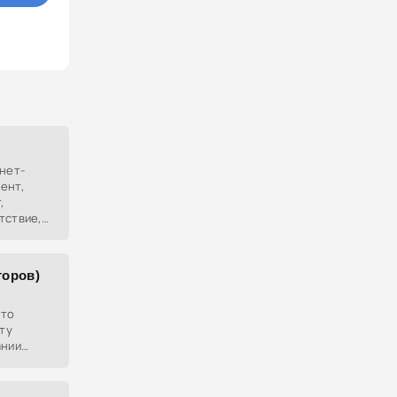
рнет-
ент,
,
тствие,
нуть его
торов)
это
ту
ании
де бы
ернет-