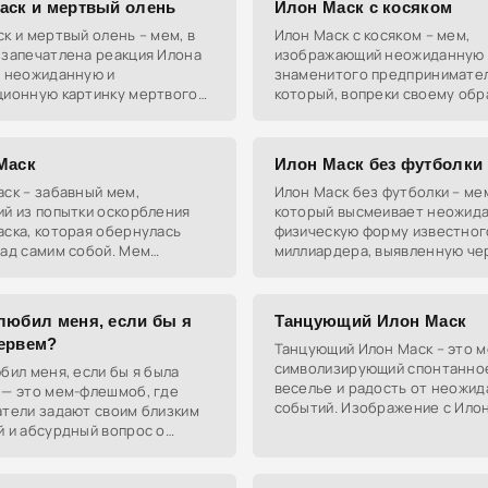
аск и мертвый олень
Илон Маск с косяком
к и мертвый олень – мем, в
Илон Маск с косяком – мем,
 запечатлена реакция Илона
изображающий неожиданную
а неожиданную и
знаменитого предпринимател
ционную картинку мертвого
который, вопреки своему обр
вызывающая истерический
гения и новатора, расслабле
то иллюстрирует разделение
косяк во время интервью, вы
а
шутки о
Маск
Илон Маск без футболки
ск – забавный мем,
Илон Маск без футболки – ме
ий из попытки оскорбления
который высмеивает неожид
ска, которая обернулась
физическую форму известног
над самим собой. Мем
миллиардера, выявленную че
ет, как хорошо работает
папарацци-снимки, ставшие
ия, превращая негатив в
вирусными.
любил меня, если бы я
Танцующий Илон Маск
ервем?
Танцующий Илон Маск – это м
символизирующий спонтанно
бил меня, если бы я была
веселье и радость от неожи
 — это мем-флешмоб, где
событий. Изображение с Ило
атели задают своим близким
Маском и мариачи использует
 и абсурдный вопрос о
шаблон для фотожаб, чтобы 
ти любить их даже в самой
ситуации, например, если они