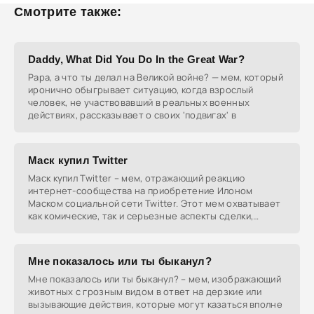
Смотрите также:
Daddy, What Did You Do In the Great War?
Papa, а что ты делал на Великой войне? — мем, который
иронично обыгрывает ситуацию, когда взрослый
человек, не участвовавший в реальных военных
действиях, рассказывает о своих 'подвигах' в
Маск купил Twitter
Маск купил Twitter – мем, отражающий реакцию
интернет-сообщества на приобретение Илоном
Маском социальной сети Twitter. Этот мем охватывает
как комические, так и серьезные аспекты сделки,
включая
Мне показалось или ты быканул?
Мне показалось или ты быканул? – мем, изображающий
животных с грозным видом в ответ на дерзкие или
вызывающие действия, которые могут казаться вполне