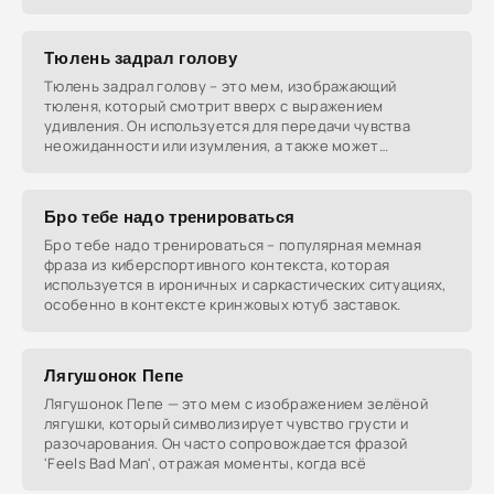
сопровождается
Тюлень задрал голову
Тюлень задрал голову – это мем, изображающий
тюленя, который смотрит вверх с выражением
удивления. Он используется для передачи чувства
неожиданности или изумления, а также может
символизировать
Бро тебе надо тренироваться
Бро тебе надо тренироваться – популярная мемная
фраза из киберспортивного контекста, которая
используется в ироничных и саркастических ситуациях,
особенно в контексте кринжовых ютуб заставок.
Лягушонок Пепе
Лягушонок Пепе — это мем с изображением зелёной
лягушки, который символизирует чувство грусти и
разочарования. Он часто сопровождается фразой
'Feels Bad Man', отражая моменты, когда всё