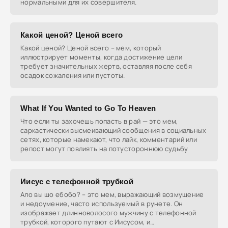
нормальными для их совершителя.
Какой ценой? Ценой всего
Какой ценой? Ценой всего – мем, который
иллюстрирует моменты, когда достижение цели
требует значительных жертв, оставляя после себя
осадок сожаления или пустоты.
What If You Wanted to Go To Heaven
Что если ты захочешь попасть в рай — это мем,
саркастически высмеивающий сообщения в социальных
сетях, которые намекают, что лайк, комментарий или
репост могут повлиять на потустороннюю судьбу
Иисус с телефонной трубкой
Ало вы шо ебобо? – это мем, выражающий возмущение
и недоумение, часто используемый в рунете. Он
изображает длинноволосого мужчину с телефонной
трубкой, которого путают с Иисусом, и