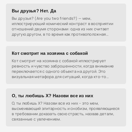
Вы друзья? Нет. Да
Вы друзья? (Are you two friends?) — мем,
иллюстрирующий комический контраст в восприятии
отношений двумя сторонами: одна из них считает
другую другом, в то время как противоположная
сторона не
Кот смотрит на хозяина с собакой
Кот смотрит на хозяина с собакой иллюстрирует
ревность и чувство заброшенности, когда внимание
переключается с одного объекта на другой. Это
визуальная метафора для ситуаций, когда кто-то
остается в
О, ты любишь X? Назови все из них
О, ты любишь X? Назови все из них – это мем,
высмеивающий элитарность и снобизм, проявляющиеся
в требовании доказать свою страсть, назвав детали,
связанные с увлечением.