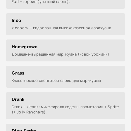
Furl – героин (уличный сленг).
Indo
«Indoor» — гидропонная высококлассная марихуана
Homegrown
Домашне-выращенная марихуана («свой урожай»)
Grass
Классическое сленговое слово для марихуаны
Drank
Drank – «lean»: микс сиропа кодеин-прометазин + Sprite
(+ Jolly Ranchers).
Dirty Sprite