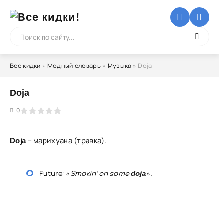
Все кидки
»
Модный словарь
»
Музыка
» Doja
Doja
5
0
– марихуана (травка).
Doja
Future: «
Smokin’ on some
».
doja