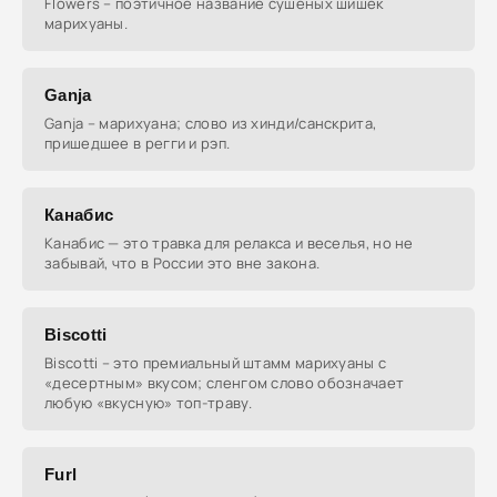
Flowers – поэтичное название сушёных шишек
марихуаны.
Ganja
Ganja – марихуана; слово из хинди/санскрита,
пришедшее в регги и рэп.
Канабис
Канабис — это травка для релакса и веселья, но не
забывай, что в России это вне закона.
Biscotti
Biscotti – это премиальный штамм марихуаны с
«десертным» вкусом; сленгом слово обозначает
любую «вкусную» топ-траву.
Furl