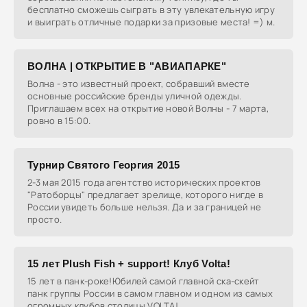
бесплатно сможешь сыграть в эту увлекательную игру
и выиграть отличные подарки за призовые места! =) м.
ВОЛНА | ОТКРЫТИЕ В "АВИАПАРКЕ"
Волна - это известный проект, собравший вместе
основные российские бренды уличной одежды.
Приглашаем всех на открытие новой Волны - 7 марта,
ровно в 15:00.
Турнир Святого Георгия 2015
2-3 мая 2015 года агентство исторических проектов
"Ратоборцы" предлагает зрелище, которого нигде в
России увидеть больше нельзя. Да и за границей не
просто.
15 лет Plush Fish + support! Клуб Volta!
15 лет в панк-роке!Юбилей самой главной ска-скейт
панк группы России в самом главном и одном из самых
огромных клубов столицы VOLTA!