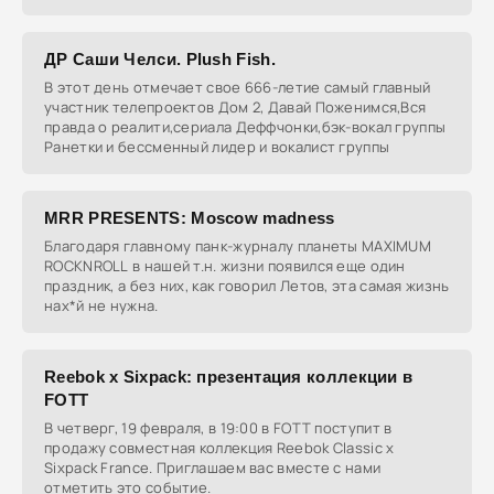
ДР Саши Челси. Plush Fish.
В этот день отмечает свое 666-летие самый главный
участник телепроектов Дом 2, Давай Поженимся,Вся
правда о реалити,сериала Деффчонки,бэк-вокал группы
Ранетки и бессменный лидер и вокалист группы
MRR PRESENTS: Moscow madness
Благодаря главному панк-журналу планеты MAXIMUM
ROCKNROLL в нашей т.н. жизни появился еще один
праздник, а без них, как говорил Летов, эта самая жизнь
нах*й не нужна.
Reebok x Sixpack: презентация коллекции в
FOTT
В четверг, 19 февраля, в 19:00 в FOTT поступит в
продажу совместная коллекция Reebok Classic x
Sixpack France. Приглашаем вас вместе с нами
отметить это событие.