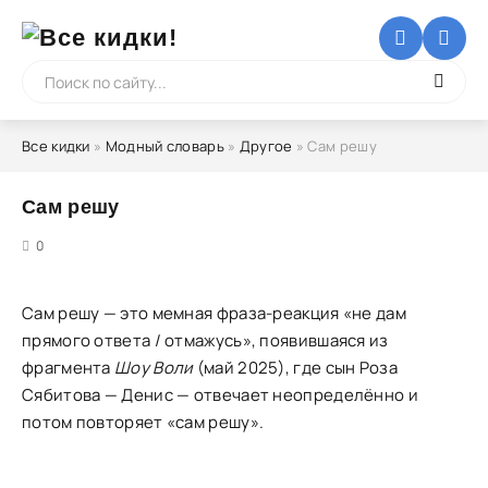
Все кидки
»
Модный словарь
»
Другое
» Сам решу
Сам решу
5
0
Сам решу — это мемная фраза-реакция «не дам
прямого ответа / отмажусь», появившаяся из
фрагмента
Шоу Воли
(май 2025), где сын Роза
Сябитова — Денис — отвечает неопределённо и
потом повторяет «сам решу».