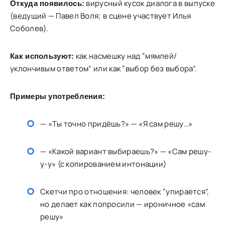
вирусный кусок диалога в выпуске
Откуда появилось:
(ведущий — Павел Воля; в сцене участвует Илья
Соболев).
как насмешку над “мямлей/
Как используют:
уклончивым ответом” или как “выбор без выбора”.
Примеры употребления:
— «Ты точно придёшь?» — «Я сам решу…»
— «Какой вариант выбираешь?» — «Сам решу-
у-у» (с копированием интонации)
Скетчи про отношения: человек “упирается”,
но делает как попросили — ироничное «сам
решу»