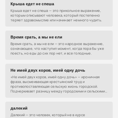
Крыша едет не спеша
Крыша едет не спеша — это прикольное выражение,
которым описывают человека, который постепенно
теряет здравомыслие или начинает немного чудить.
Время срать, а мы не ели
Время срать, а мы не ели — это народное выражение,
означающее, что наступил момент, когда пора бы уже
поесть, но еды до сих пор нет, и все голодные.
Не имей двух коров, имей одну дочь
«Не имей двух коров, имей одну дочь» — ироничная
фраза, высмеивающая крестьянский труд и
противопоставляющая сельскую жизнь городской.
Подчеркивает разницу между городскими и сельскими
жителями.
далекий
Далекий — это человек, который не в курсе