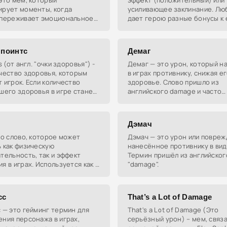
это мем, который
эффект (положительный) или
ирует моменты, когда
усиливающее заклинание. Лю
 переживает эмоциональное
дает герою разные бонусы к 
ие, как правило, в
показателям - от сопротивле
ическом контексте. Фраза
персонажа к какому-либо уро
сится Стивеном
 поинтс
Демаг
s (от англ. "очки здоровья") -
Демаг — это урон, который н
чество здоровья, которым
в играх противнику, снижая е
 игрок. Если количество
здоровье. Слово пришло из
шего здоровья в игре станет
английского damage и часто
 - Вы умрете. Здоровье
употребляется российскими
жа
геймерами.
Дэмач
то слово, которое может
Дэмач — это урон или повреж
 как физическую
нанесённое противнику в вид
тельность, так и эффект
Термин пришёл из английског
я в играх. Используется как в
"damage".
 жизни, так и в виртуальных
сс
That’s a Lot of Damage
 — это гейминг термин для
That's a Lot of Damage (Это
ния персонажа в играх,
серьёзный урон) – мем, связ