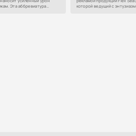
 наносит усиленный урон
рекламой продукции Flex Seal,
икам. Эта аббревиатура
которой ведущий с энтузиаз
дит от английского "Damage
демонстрирует мощь клейкой
или "Double
выполняя абсурдные действия