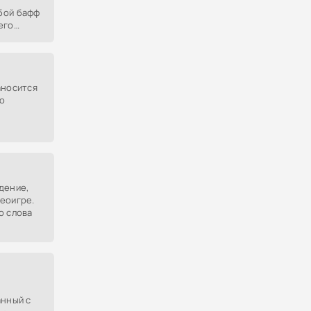
бой бафф
его
ния
ну
аносится
го
дение,
еоигре.
о слова
анный с