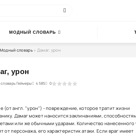
МОДНЫЙ СЛОВАРЬ
Модный словарь
» Дамаг, урон
аг, урон
 словарь Геймеры
1
2
3
4 585
4
5
0
 (от англ. "урон") - повреждение, которое тратит жизни
внику. Дамаг может наносится заклинаниями, способностям
етами или же обычными ударами. Количество нанесенного
т от персонажа, его характеристик атаки. Если враг имеет