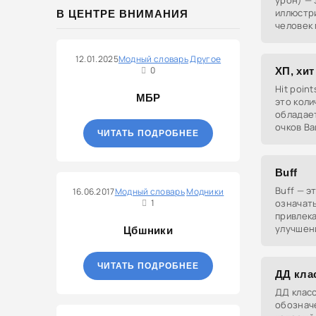
урон) — 
иллюстр
В ЦЕНТРЕ ВНИМАНИЯ
человек
потрясен
юморист
12.01.2025
Модный словарь
Другое
произно
0
ХП, хит
Hit point
МБР
это коли
обладает
очков Ва
ЧИТАТЬ ПОДРОБНЕЕ
равным 0
персона
Buff
Buff — э
16.06.2017
Модный словарь
Модники
1
означать
привлека
улучшени
Цбшники
реальной
мирах.
ЧИТАТЬ ПОДРОБНЕЕ
ДД кла
ДД класс
обозначе