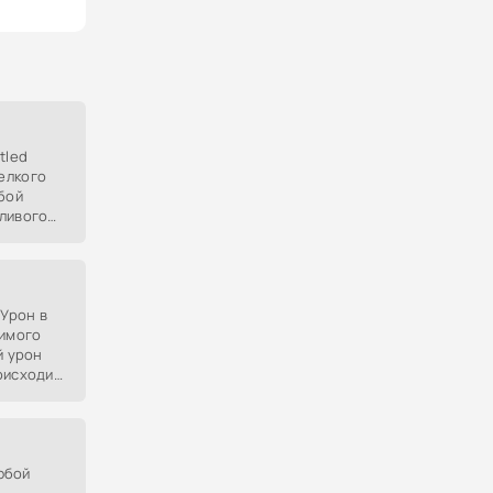
tled
елкого
бой
ливого
ся
ающих.
"Урон в
симого
й урон
оисходит
любой