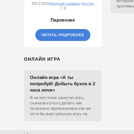
который
09.12.2024
Модный словарь
Другое
противн
0
происхо
Dealer" 
Паровозик
ЧИТАТЬ ПОДРОБНЕЕ
ОНЛАЙН ИГРА
Онлайн игра «А ты
попробуй! Добыть бухла в 2
часа ночи»
Я на листочке замутил игру,
сначала хотел сделать как
положено приложением или же
хотя бы виртуальную игру на
ютубе, но решил отделаться
html и фотками, зато играть
можно даже на каком-нибудь