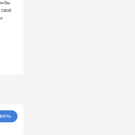
ем бы
 свой
ы
ВИТЬ