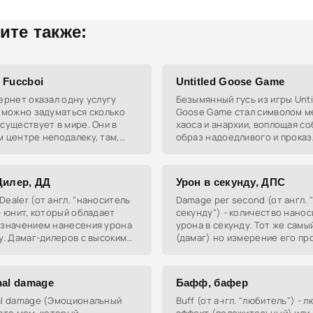
ите также:
 Fuccboi
Untitled Goose Game
ернет оказал одну услугу
Безымянный гусь из игры Unti
 можно задуматься сколько
Goose Game стал символом м
существует в мире. Они в
хаоса и анархии, воплощая со
 центре неподалеку, там,
образ надоедливого и проказ
чишься или работаешь, или же
персонажа, который стремит
а районе. Всегда одет
нарушить спокойствие окруж
Этот
Дилер, ДД
Урон в секунду, ДПС
ealer (от англ. "наноситель
Damage per second (от англ. 
- юнит, который обладает
секунду") - количество нано
 значением нанесения урона
урона в секунду. Тот же самы
у. Дамаг-дилеров с высоким
(дамаг) но измерение его пр
лем ДПС в игре множество :
каждую секунду. Например,
ker,
способности или же
nal damage
Бафф, бафер
al damage (Эмоциональный
Buff (от англ. "любитель") - 