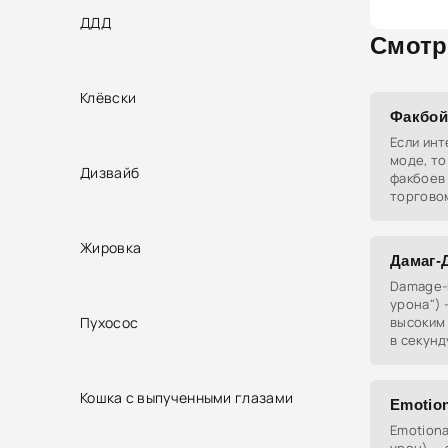
ДДД
Смотр
Клёвски
Факбой
Если инт
моде, то
Дизвайб
факбоев 
торговом
где ты у
у тебя н
Жировка
Дамаг-
Damage-D
урона") 
Пухосос
высоким
в секунд
показате
Zeus, Tin
Кошка с выпученными глазами
Emotio
Emotion