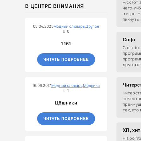
Pick (от
В ЦЕНТРЕ ВНИМАНИЯ
чего-либ
в игре. 
пикнуть 
что игро
05.04.2025
Модный словарь
Другое
Так
0
Софт
1161
Софт (от
програм
програм
ЧИТАТЬ ПОДРОБНЕЕ
другого 
варианте
програм
Читерс
16.06.2017
Модный словарь
Модники
1
Читерст
нечестн
Цбшники
преимуще
тех, кто
предпоч
ЧИТАТЬ ПОДРОБНЕЕ
выигрыв
ХП, хит
Hit point