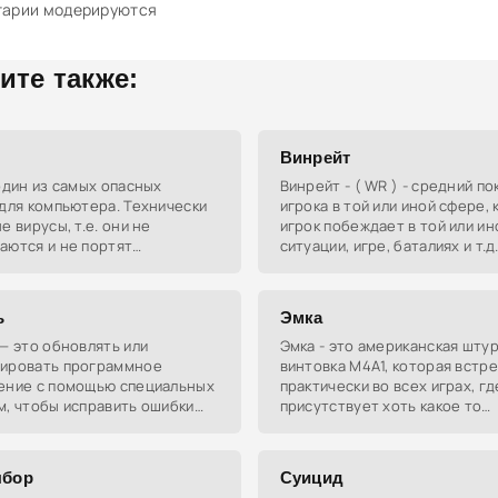
тарии модерируются
ите также:
Винрейт
один из самых опасных
Винрейт - ( WR ) - средний п
для компьютера. Технически
игрока в той или иной сфере, 
е вирусы, т.е. они не
игрок побеждает в той или ин
аются и не портят
ситуации, игре, баталиях и т.д.
р, однако они могут
Встречается в компьютерных 
ать важную информацию с
настольных играх, спортивны
компьютера
ь
Эмка
— это обновлять или
Эмка - это американская шту
ировать программное
винтовка M4A1, которая встр
ение с помощью специальных
практически во всех играх, гд
м, чтобы исправить ошибки
присутствует хоть какое то
вить новые функции. Иногда
стрелковое оружие. Существ
ет означать взлом защиты
споры, которым уже 15 лет, Э
м
Калаш?
ыбор
Суицид