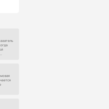
оказатель
когда
ой
играх,
х
рмовая
ечается
е
уют
мка или