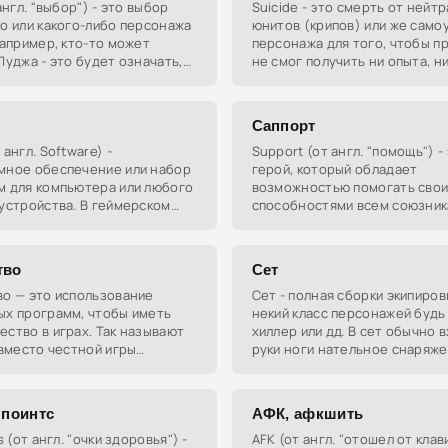
 англ. "выбор") - это выбор
Suicide - это смерть от нейт
о или какого-либо персонажа
юнитов (крипов) или же само
Например, кто-то может
персонажа для того, чтобы п
Пуджа - это будет означать,
не смог получить ни опыта, н
к выбрал персонажа "Пудж".
за убийство. Убить себя можн
помощью магического
Саппорт
 англ. Software) -
Support (от англ. "помощь") -
мное обеспечение или набор
герой, который обладает
м для компьютера или любого
возможностью помогать сво
устройства. В геймерском
способностями всем союзник
 - это чаще всего чит-
помощью которых герои
ма.
"раскачиваются", т.е. в их акт
тво
Сет
во — это использование
Сет - полная сборки экипиров
ых программ, чтобы иметь
некий класс персонажей будь
ство в играх. Так называют
хиллер или дд. В сет обычно 
 вместо честной игры
руки ноги нательное снаряж
итает мухлевать и
шапка(каска, шлем) и
ать обманом.
высококачественная бижутер
кольца амулеты
 поинтс
АФК, афкшить
s (от англ. "очки здоровья") -
AFK (от англ. "отошел от кла