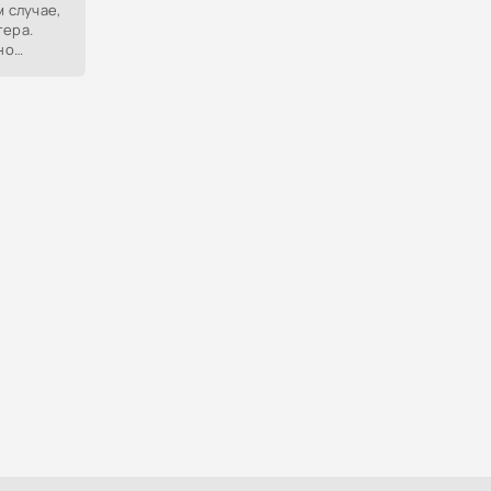
м случае,
тера.
но