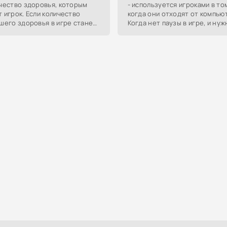
чество здоровья, которым
- используется игроками в то
 игрок. Если количество
когда они отходят от компью
шего здоровья в игре станет
Когда нет паузы в игре, и нуж
 - Вы умрете. Здоровье
отойти на некоторое время,
жа
например, в туалет,