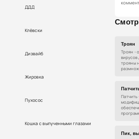
коммен
ДДД
Смотр
Клёвски
Троян
Троян - 
Дизвайб
вирусов 
трояны н
размнож
компьюте
Жировка
передав
вашего 
Патчит
Патчить 
Пухосос
модифиц
обеспеч
програм
или доба
Кошка с выпученными глазами
это мож
програм
Пик, в