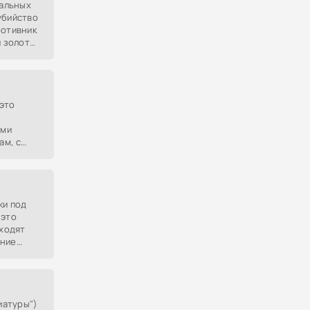
ральных
убийство
ротивник
и золота
о с
 это
ими
ам, с
ив может
ки под
 это
входят
ение
ия (
виатуры")