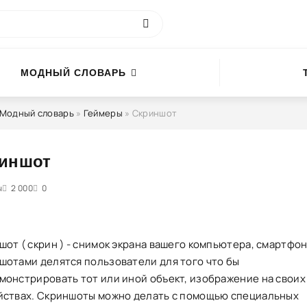
МОДНЫЙ СЛОВАРЬ
Модный словарь
»
Геймеры
» Скриншот
иншот
ы
3
2 000
4
5
0
от ( скрин ) - снимок экрана вашего компьютера, смартфон
шотами делятся пользователи для того что бы
монстрировать тот или иной объект, изображение на своих
йствах. Скриншоты можно делать с помощью специальных