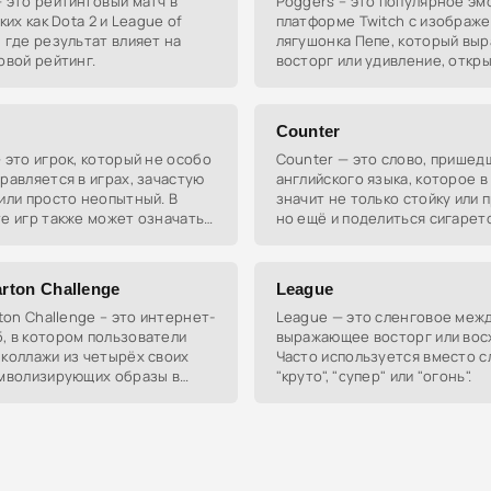
 это рейтинговый матч в
Poggers – это популярное эм
ких как Dota 2 и League of
платформе Twitch с изображ
 где результат влияет на
лягушонка Пепе, который вы
овой рейтинг.
восторг или удивление, откры
Часто используется в геймер
сообществах для обозначени
Counter
 это игрок, который не особо
Counter — это слово, пришед
равляется в играх, зачастую
английского языка, которое в
или просто неопытный. В
значит не только стойку или 
е игр также может означать
но ещё и поделиться сигарет
еского моба в League of
ответить на неуважение.
.
arton Challenge
League
rton Challenge – это интернет-
League — это сленговое меж
, в котором пользователи
выражающее восторг или вос
коллажи из четырёх своих
Часто используется вместо с
имволизирующих образы в
"круто", "супер" или "огонь".
х социальных сетях. Это
й способ показать, как