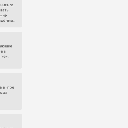
риминга,
овать
ужие
вящённые
пающие
в в
ike».
ения
а в игре
реди