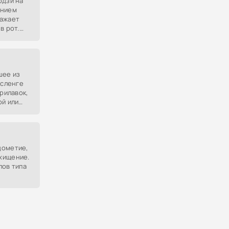
одзи на
ением
ражает
в рот.
ских
я
шее из
 сленге
прилавок,
ой или
дометие,
хищение.
лов типа