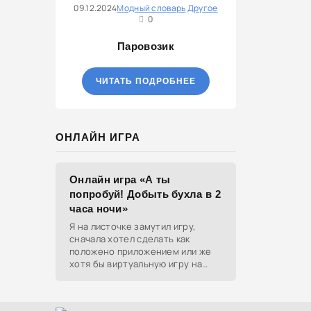
09.12.2024
Модный словарь
Другое
0
Паровозик
ЧИТАТЬ ПОДРОБНЕЕ
ОНЛАЙН ИГРА
Онлайн игра «А ты
попробуй! Добыть бухла в 2
часа ночи»
Я на листочке замутил игру,
сначала хотел сделать как
положено приложением или же
хотя бы виртуальную игру на
ютубе, но решил отделаться
html и фотками, зато играть
можно даже на каком-нибудь