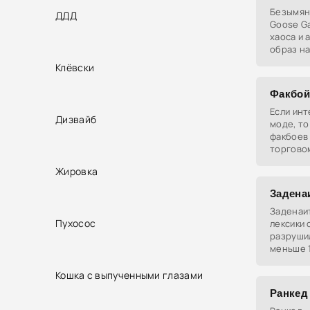
Безымянн
ДДД
Goose G
хаоса и 
образ н
персона
Клёвски
нарушит
Этот
Факбой
Если инт
Дизвайб
моде, то
факбоев 
торговом
где ты у
Жировка
у тебя н
Задена
Заденаит
Пухосос
лексики 
разрушил
меньше 
персона
Кошка с выпученными глазами
Ранкед