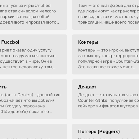
ый гусь из игры Untitled
Твич — это платформа для ст
ame стал символом мелкого
где люди могут как транслир
анархии, воплощая собой
свои видео, так и смотреть ч
адоедливого и проказливого
трансляции, чаще всего пос
жа, который стремится
играм.
ь спокойствие окружающих.
 Fuccboi
Контеры
ернет оказал одну услугу
Контеры — это игроки, высту
 можно задуматься сколько
за команду контр-террористо
существует в мире. Они в
популярной игре «Counter-Str
 центре неподалеку, там,
Это название также может
чишься или работаешь, или же
использоваться для обознач
а районе. Всегда одет
самой игры или её версий.
ить
Де-даст
ь (англ. Denies) - данный тип
Де-даст — это культовая карт
обозначает что вы добили/
Counter-Strike, популярная с
и (когда у персонажа
геймеров и фанатов шутеров.
10% здоров'я) союзного
жа либо союзную постройку.
Поггерс (Poggers)