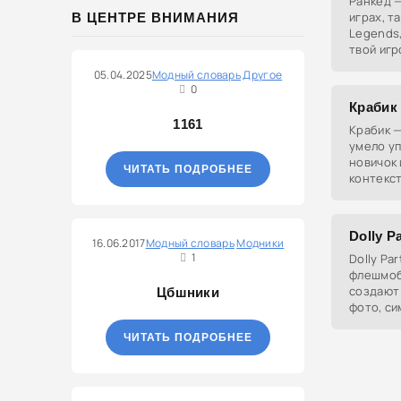
Ранкед —
играх, та
В ЦЕНТРЕ ВНИМАНИЯ
Legends,
твой игр
05.04.2025
Модный словарь
Другое
0
Крабик
1161
Крабик —
умело уп
новичок 
ЧИТАТЬ ПОДРОБНЕЕ
контекст
специфич
Legends
Dolly P
16.06.2017
Модный словарь
Модники
1
Dolly Pa
флешмоб
создают 
Цбшники
фото, с
различны
ЧИТАТЬ ПОДРОБНЕЕ
ироничны