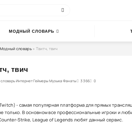
МОДНЫЙ СЛОВАРЬ
Модный словарь
» Твитч, твич
тч, твич
словарь Интернет Геймеры Музыка Фанаты
0
1
2
3
3 366
4
5
0
(Twitch) - самая популярная платформа для прямых трансля
 не только. В основном все профессиональные игроки и лю
Counter-Strike, League of Legends любят данный сервис.