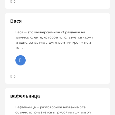
3
4
5
0
Вася
Вася — это универсальное обращение на
уличном сленге, которое используется к кому
угодно, зачастую в шутливом или ироничном
тоне.
3
4
5
0
вафельница
Вафельница — разговорное название рта,
обычно используется в грубой или шутливой