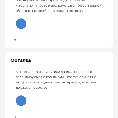
обозначения глаз. Происходит от слова
«моргать» и часто используется в неформальной
обстановке, особенно среди гопников.
3
4
5
0
Моталка
Моталка — это группа или банда, чаще всего
ассоциируемая с гопниками. Это объединение
людей с общей целью или интересом, которые
держатся вместе.
3
4
5
0