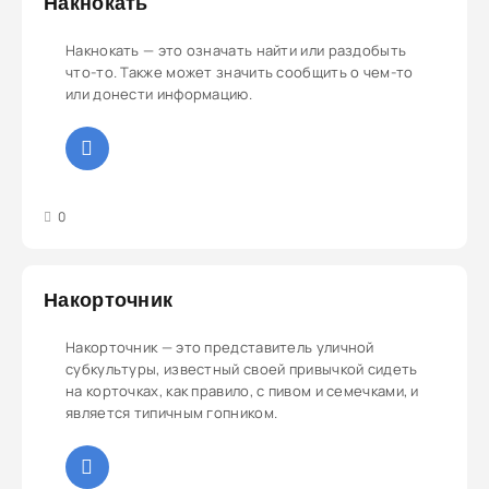
Накнокать
Накнокать — это означать найти или раздобыть
что-то. Также может значить сообщить о чем-то
или донести информацию.
3
4
5
0
Накорточник
Накорточник — это представитель уличной
субкультуры, известный своей привычкой сидеть
на корточках, как правило, с пивом и семечками, и
является типичным гопником.