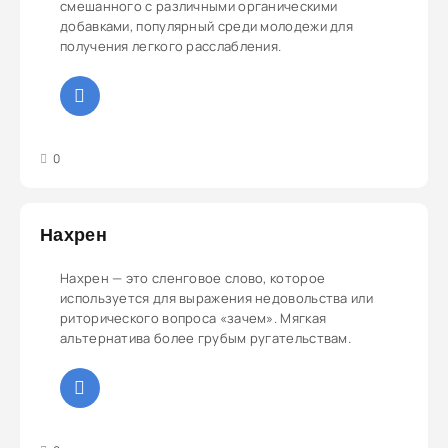
смешанного с различными органическими
добавками, популярный среди молодежи для
получения легкого расслабления.
3
4
5
0
Нахрен
Нахрен — это сленговое слово, которое
используется для выражения недовольства или
риторического вопроса «зачем». Мягкая
альтернатива более грубым ругательствам.