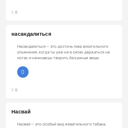
3
4
5
0
насандалиться
Насандалиться — это достичь пика алкогольного
опьянения, когда ты уже не в силах держаться на
ногах и начинаешь творить безумные вещи.
3
4
5
0
Насвай
Насвай — это особый вид жевательного табака,