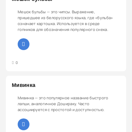
Мешок бульбы — это чипсы. Выражение,
пришедшее из белорусского языка, где «бульба»
означает картошка. Используется в среде
гопников для обозначения популярного снека.
3
4
5
0
Мивинка
Мивинка — это популярное название быстрого
лапши, аналогичное Дошираку. Часто
ассоциируется с простотой и доступностью.