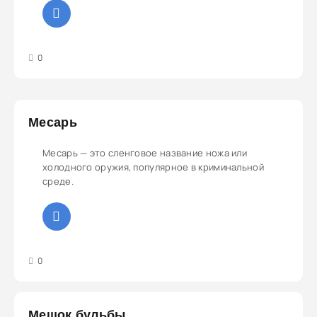
3
4
5
0
Месарь
Месарь — это сленговое название ножа или
холодного оружия, популярное в криминальной
среде.
3
4
5
0
Мешок бульбы