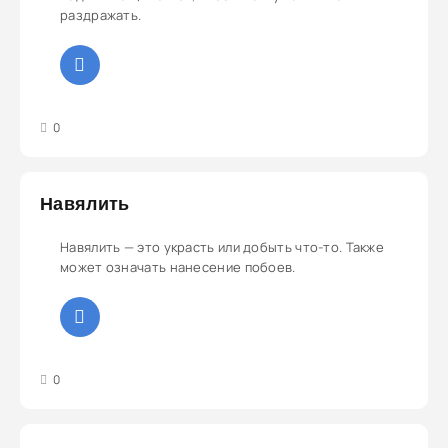
раздражать.
3
4
5
0
Навялить
Навялить — это украсть или добыть что-то. Также
может означать нанесение побоев.
3
4
5
0