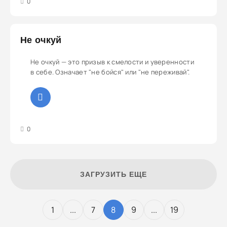
3
4
5
0
Не очкуй
Не очкуй — это призыв к смелости и уверенности
в себе. Означает "не бойся" или "не переживай".
3
4
5
0
ЗАГРУЗИТЬ ЕЩЕ
1
...
7
8
9
...
19