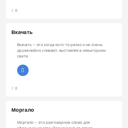
3
4
5
0
Вкачать
Вкачать — это когда кого-то резко и не очень
дружелюбно сливают, выставляя в невыгодном
свете.
3
4
5
0
Моргало
Моргало — это разговорное слово для