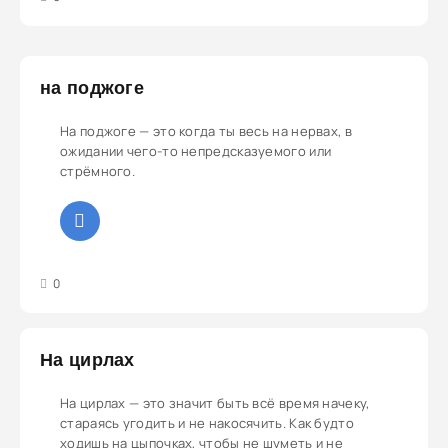
на поджоге
На поджоге — это когда ты весь на нервах, в
ожидании чего-то непредсказуемого или
стрёмного.
3
4
5
0
На цирлах
На цирлах — это значит быть всё время начеку,
стараясь угодить и не накосячить. Как будто
ходишь на цыпочках, чтобы не шуметь и не