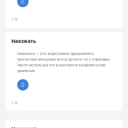
3
4
5
0
Наезжать
Наезжать — это агрессивно предъявлять
претензии или домогаться до кого-то с упрёками.
Часто используется в контексте конфликта или
давления.
3
4
5
0