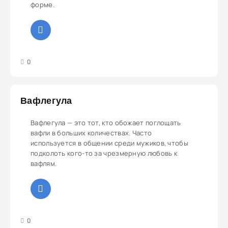
форме.
3
4
5
0
Вафлегула
Вафлегула — это тот, кто обожает поглощать
вафли в больших количествах. Часто
используется в общении среди мужиков, чтобы
подколоть кого-то за чрезмерную любовь к
вафлям.
3
4
5
0