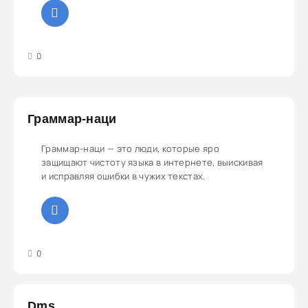
3
4
5
0
Граммар-наци
Граммар-наци — это люди, которые яро
защищают чистоту языка в интернете, выискивая
и исправляя ошибки в чужих текстах.
3
4
5
0
Dms