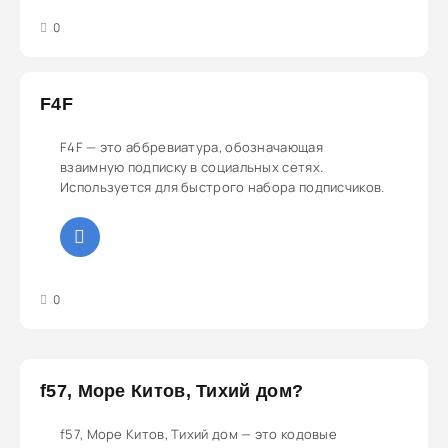
3
4
5
0
F4F
F4F — это аббревиатура, обозначающая
взаимную подписку в социальных сетях.
Используется для быстрого набора подписчиков.
3
4
5
0
f57, Море Китов, Тихий дом?
f57, Море Китов, Тихий дом — это кодовые