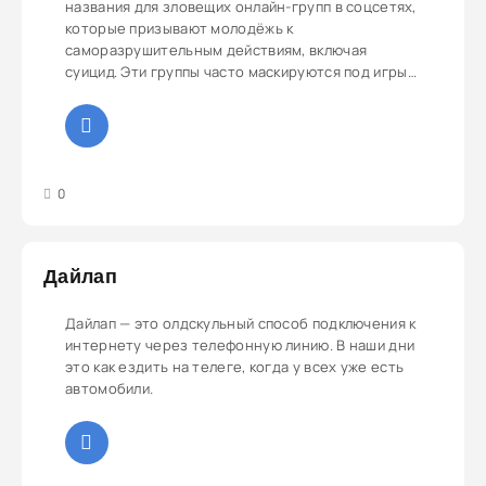
названия для зловещих онлайн-групп в соцсетях,
которые призывают молодёжь к
саморазрушительным действиям, включая
суицид. Эти группы часто маскируются под игры
или квесты, чтобы привлечь внимание
подростков.
3
4
5
0
Дайлап
Дайлап — это олдскульный способ подключения к
интернету через телефонную линию. В наши дни
это как ездить на телеге, когда у всех уже есть
автомобили.