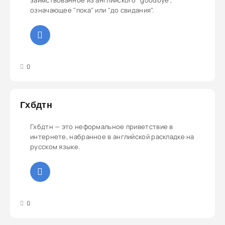
заимствованное из английского "goodbye",
означающее "пока" или "до свидания".
3
4
5
0
Гхбдтн
Гхбдтн — это неформальное приветствие в
интернете, набранное в английской раскладке на
русском языке.
3
4
5
0