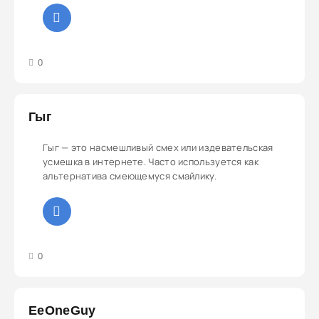
3
4
5
0
Гыг
Гыг — это насмешливый смех или издевательская
усмешка в интернете. Часто используется как
альтернатива смеющемуся смайлику.
3
4
5
0
EeOneGuy