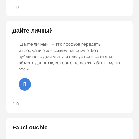
3
4
5
0
Дайте личный
"Дайте личный" — это просьба передать
информацию или ссылку напрямую, без
публичного доступа. Используется в сети для
обмена данными, которые не должны быть видны
всем.
3
4
5
0
Fauci ouchie