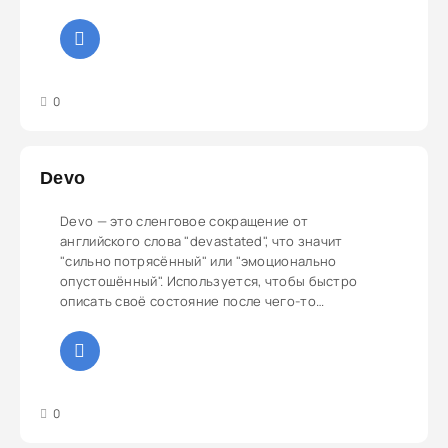
3
4
5
0
Devo
Devo — это сленговое сокращение от
английского слова "devastated", что значит
"сильно потрясённый" или "эмоционально
опустошённый". Используется, чтобы быстро
описать своё состояние после чего-то
неприятного.
3
4
5
0