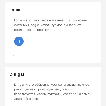
Гоша
Гоша — это сленговое название для поисковой
системы Google, используемое в интернет-
среде и среди сеошников.
3
4
5
0
Dilligaf
Dilligaf — это аббревиатура, означающая полное
равнодушие к происходящему. Часто
используется, чтобы показать, что тебе на самом
деле всё равно.