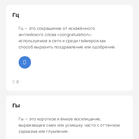
Гц
Гц — это сокращение от искажённого
английского слова «congratulation»,
используемое в сети и среди геймеров как
способ выразить поздравление или одобрение.
3
4
5
0
Гы
Гы — это короткое и ёмкое восклицание,
выражающее смех или усмешку, часто с оттенком
сарказма или глумления.