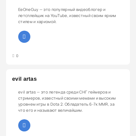
EeOneGuy — это популярный видеоблогер и
летсплейщик на YouTube, известный своим ярким
стилем и харизмой.
3
4
5
0
evil artas
evil artas — это легенда среди СНГ геймеров и
стримеров, известный своими мемами и высоким
уровнем игры в Dota 2. Обладатель 6-7к MMR, за
что его и называют величайшим.