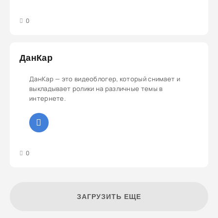
3
4
5
0
ДанКар
ДанКар — это видеоблогер, который снимает и
выкладывает ролики на различные темы в
интернете.
3
4
5
0
ЗАГРУЗИТЬ ЕЩЕ