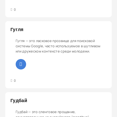
3
4
5
0
Гугля
Гугля — это ласковое прозвище для поисковой
системы Google, часто используемое в шутливом
или дружеском контексте среди молодежи.
3
4
5
0
Гудбай
Гудбай — это сленговое прощание,