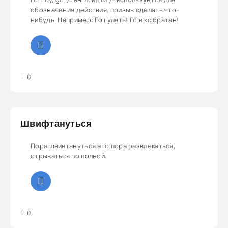
обозначения действия, призыв сделать что-
нибудь. Например: Го гулять! Го в кс,братан!
3
4
5
0
Швифтануться
Пора швивтануться это пора развлекаться,
отрываться по полной.
3
4
5
0