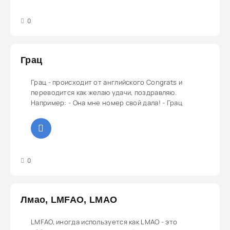
3
4
5
0
Грац
Грац - происходит от английского Congrats и
переводится как желаю удачи, поздравляю.
Например: - Она мне номер свой дала! - Грац
3
4
5
0
Лмао, LMFAO, LMAO
LMFAO, иногда используется как LMAO - это