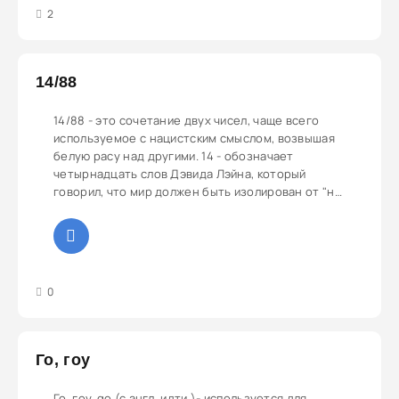
3
4
5
2
14/88
14/88 - это сочетание двух чисел, чаще всего
используемое с нацистским смыслом, возвышая
белую расу над другими. 14 - обозначает
четырнадцать слов Дэвида Лэйна, который
говорил, что мир должен быть изолирован от "не
белых" 88 - является отсылкой к "Heil, Hitler!"
Ведь буква "H" является 8 в алфавите.
3
4
5
0
Го, гоу
Го, гоу, go (с англ. идти )- используется для