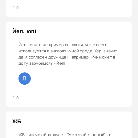
3
4
5
0
Йеп, юп!
Йеп - опять же пример согласия, чаще всего
используется в англоязычной среде, Yep, значит
да, я согласен дружище! Например: -Че может в
доту зарубимся? - Йеп!
3
4
5
0
ЖБ
ЖБ - иначе обозначает "Железобетонный", то