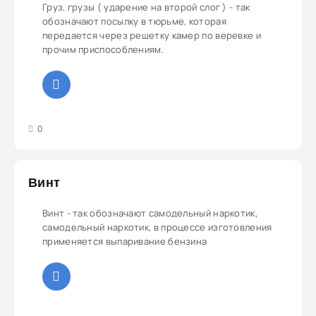
Груз, грузы ( ударение на второй слог ) - так
обозначают посылку в тюрьме, которая
передается через решетку камер по веревке и
прочим приспособлениям.
3
4
5
0
Винт
Винт - так обозначают самодельный наркотик,
самодельный наркотик, в процессе изготовления
применяется выпаривание бензина