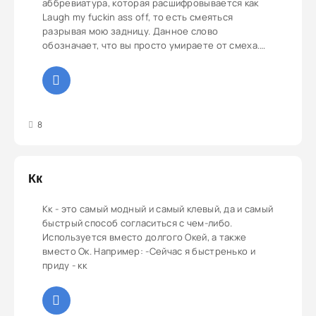
аббревиатура, которая расшифровывается как
Laugh my fuckin ass off, то есть смеяться
разрывая мою задницу. Данное слово
обозначает, что вы просто умираете от смеха.
P.S. также это название группы, которая в 2012
году выпускала клевые танцевальные треки.
Например: -LMAO, ты действительно убил кошку?
ахаххаха
3
4
5
8
Кк
Кк - это самый модный и самый клевый, да и самый
быстрый способ согласиться с чем-либо.
Используется вместо долгого Окей, а также
вместо Ок. Например: -Сейчас я быстренько и
приду - кк