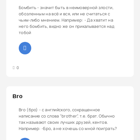
Бомбить - значит быть в неимоверной злости,
обозленным на всё и вся, или не считаться с
чьим-либо мнением. Например: - Да хватит на
него бомбить, видно же он прикалывается над
тобой
3
4
5
0
Bro
Bro (бро) - с английского, сокращенное
написание со слова "brother", т.е. брат. Обычно
так называют своих лучших друзей, кентов.
Например: -Бро, а не хочешь со мной поиграть?