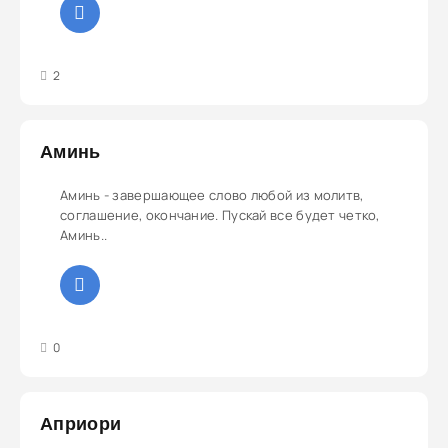
3
4
5
2
Аминь
Аминь - завершающее слово любой из молитв,
соглашение, окончание. Пускай все будет четко,
Аминь..
3
4
5
0
Априори