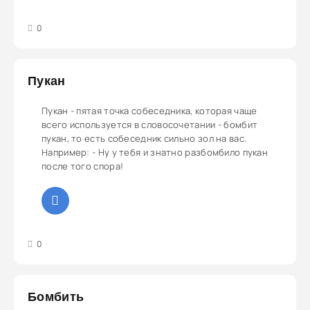
3
4
5
0
Пукан
Пукан - пятая точка собеседника, которая чаще
всего используется в словосочетании - бомбит
пукан, то есть собеседник сильно зол на вас.
Например: - Ну у тебя и знатно разбомбило пукан
после того спора!
3
4
5
0
Бомбить