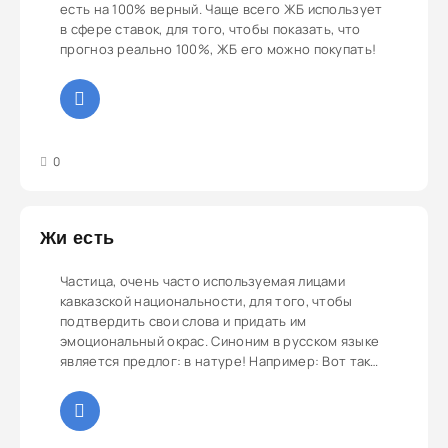
есть на 100% верный. Чаще всего ЖБ использует
в сфере ставок, для того, чтобы показать, что
прогноз реально 100%, ЖБ его можно покупать!
3
4
5
0
Жи есть
Частица, очень часто используемая лицами
кавказской национальности, для того, чтобы
подтвердить свои слова и придать им
эмоциональный окрас. Синоним в русском языке
является предлог: в натуре! Например: Вот так
вот и зарезал барана, жи есть!