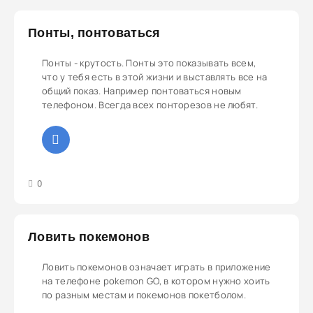
Понты, понтоваться
Понты - крутость. Понты это показывать всем,
что у тебя есть в этой жизни и выставлять все на
общий показ. Например понтоваться новым
телефоном. Всегда всех понторезов не любят.
3
4
5
0
Ловить покемонов
Ловить покемонов означает играть в приложение
на телефоне pokemon GO, в котором нужно хоить
по разным местам и покемонов покетболом.