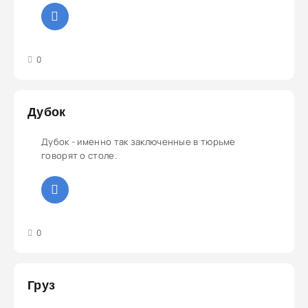
3
4
5
0
Дубок
Дубок - именно так заключенные в тюрьме
говорят о столе.
3
4
5
0
Груз