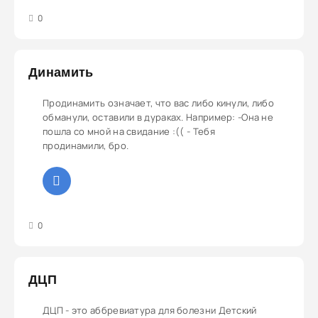
3
4
5
0
Динамить
Продинамить означает, что вас либо кинули, либо
обманули, оставили в дураках. Например: -Она не
пошла со мной на свидание :(( - Тебя
продинамили, бро.
3
4
5
0
ДЦП
ДЦП - это аббревиатура для болезни Детский