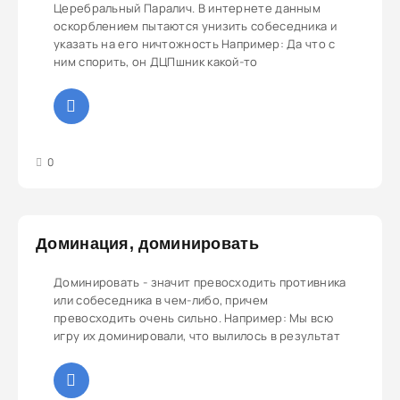
Церебральный Паралич. В интернете данным
оскорблением пытаются унизить собеседника и
указать на его ничтожность Например: Да что с
ним спорить, он ДЦПшник какой-то
3
4
5
0
Доминация, доминировать
Доминировать - значит превосходить противника
или собеседника в чем-либо, причем
превосходить очень сильно. Например: Мы всю
игру их доминировали, что вылилось в результат