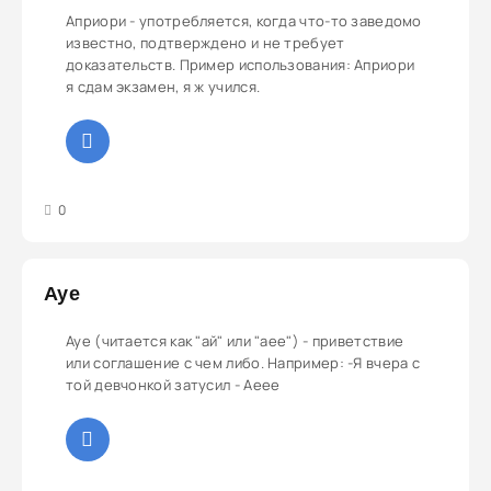
Априори - употребляется, когда что-то заведомо
известно, подтверждено и не требует
доказательств. Пример использования: Априори
я сдам экзамен, я ж учился.
3
4
5
0
Aye
Aye (читается как "ай" или "аее") - приветствие
или соглашение с чем либо. Например: -Я вчера с
той девчонкой затусил - Аеее