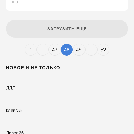
3
4
5
0
ЗАГРУЗИТЬ ЕЩЕ
1
...
47
48
49
...
52
НОВОЕ И НЕ ТОЛЬКО
ДДД
Клёвски
Дизвайб