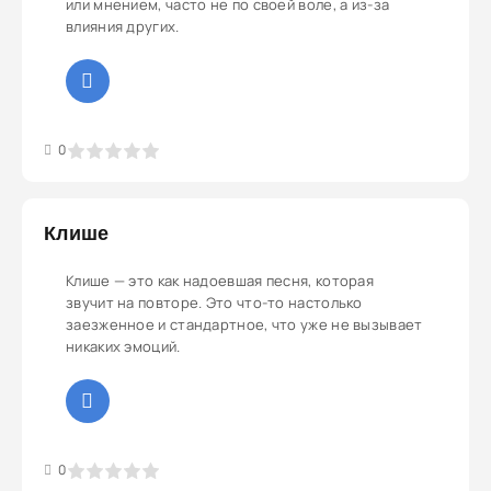
или мнением, часто не по своей воле, а из-за
влияния других.
3
4
5
0
Клише
Клише — это как надоевшая песня, которая
звучит на повторе. Это что-то настолько
заезженное и стандартное, что уже не вызывает
никаких эмоций.
3
4
5
0