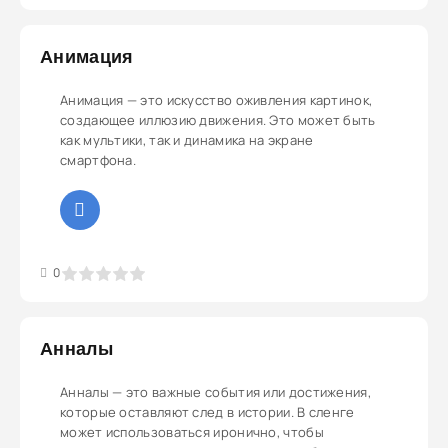
Анимация
Анимация — это искусство оживления картинок,
создающее иллюзию движения. Это может быть
как мультики, так и динамика на экране
смартфона.
3
4
5
0
Анналы
Анналы — это важные события или достижения,
которые оставляют след в истории. В сленге
может использоваться иронично, чтобы