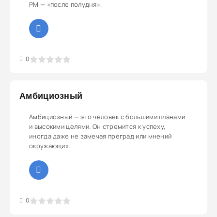
РМ — «после полудня».
3
4
5
0
Амбициозный
Амбициозный — это человек с большими планами
и высокими целями. Он стремится к успеху,
иногда даже не замечая преград или мнений
окружающих.
3
4
5
0