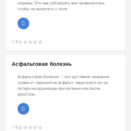
нормам. Это как соблюдать все правила игры,
чтобы не вылететь с поля.
3
4
5
0
Асфальтовая болезнь
Асфальтовая болезнь — это шутливое название
травм от падений на асфальт, чаще всего из-за
потери координации при катании или после
алкоголя.
3
4
5
0