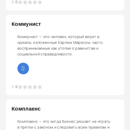
3
4
5
0
Коммунист
Коммунист — это человек, который верит в
идеалы, изложенные Карлом Марксом, часто
воспринимаемые как утопии о равенстве и
социальной справедливости.
3
4
5
0
Комплаенс
Комплаенс — это когда бизнес решает не играть
в прятки с законом и следовать всем правилам и