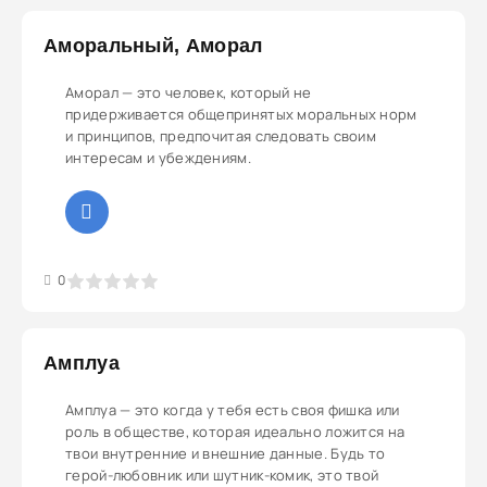
Аморальный, Аморал
Аморал — это человек, который не
придерживается общепринятых моральных норм
и принципов, предпочитая следовать своим
интересам и убеждениям.
3
4
5
0
Амплуа
Амплуа — это когда у тебя есть своя фишка или
роль в обществе, которая идеально ложится на
твои внутренние и внешние данные. Будь то
герой-любовник или шутник-комик, это твой