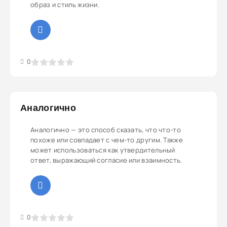
образ и стиль жизни.
3
4
5
0
Аналогично
Аналогично — это способ сказать, что что-то
похоже или совпадает с чем-то другим. Также
может использоваться как утвердительный
ответ, выражающий согласие или взаимность.
3
4
5
0