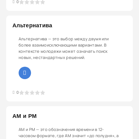
3
4
5
0
Альтернатива
Альтернатива — это выбор между двумя или
более взаимоисключающими вариантами. В
контексте молодежи может означать поиск
новых, нестандартных решений.
3
4
5
0
АМ и РМ
АМ и РМ — это обозначения времени в 12-
часовом формате, где АМ значит «до полудня», а