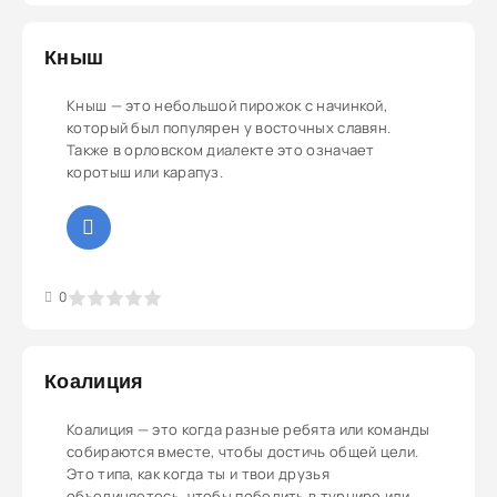
Кныш
Кныш — это небольшой пирожок с начинкой,
который был популярен у восточных славян.
Также в орловском диалекте это означает
коротыш или карапуз.
3
4
5
0
Коалиция
Коалиция — это когда разные ребята или команды
собираются вместе, чтобы достичь общей цели.
Это типа, как когда ты и твои друзья
объединяетесь, чтобы победить в турнире или