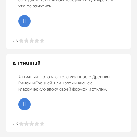
что-то замутить.
3
4
5
0
Античный
Античный — это что-то, связанное с Древним
Римом и Грецией, или напоминающее
классическую эпоху своей формой и стилем.
3
4
5
0