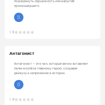
подчеркнуть серьезность или масштаб
произошедшего.
3
4
5
0
Антагонист
Антагонист — это чел, который вечно вставляет
палки в колёса главному герою, создавая
движуху и напряжение в истории.
3
4
5
0