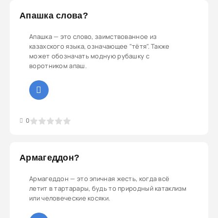
Апашка слова?
Апашка — это слово, заимствованное из
казахского языка, означающее "тётя". Также
может обозначать модную рубашку с
воротником апаш.
3
4
5
0
Армагеддон?
Армагеддон — это эпичная жесть, когда всё
летит в тартарары, будь то природный катаклизм
или человеческие косяки.