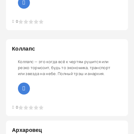
3
4
5
0
Коллапс
Коллапс — это когда всё к чертям рушится или
резко тормозит, будь то экономика, транспорт
или звезда на небе. Полный трэш и анархия.
3
4
5
0
Архаровец