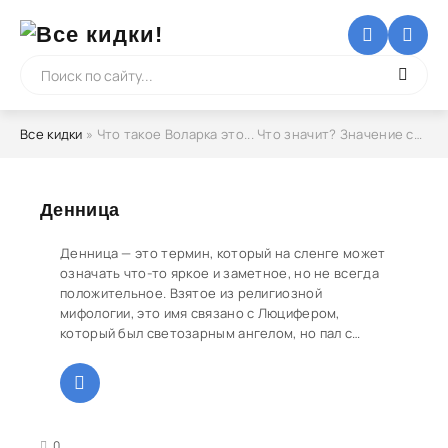
Все кидки
» Что такое Воларка это... Что значит? Значение слова
Денница
Денница — это термин, который на сленге может
означать что-то яркое и заметное, но не всегда
положительное. Взятое из религиозной
мифологии, это имя связано с Люцифером,
который был светозарным ангелом, но пал с
небес.
3
4
5
0