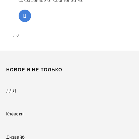
сокращением от Counter Strike.
3
4
5
0
НОВОЕ И НЕ ТОЛЬКО
ДДД
Клёвски
Дизвайб