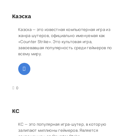
Каэска
Каэска — это известная компьютерная игра из
жанра шутеров, официально именуемая как
«Counter Strike». Это культовая игра,
завоевавшая популярность среди геймеров по
всему миру.
3
4
5
0
КС
КС — это популярная игра-шутер, в которую
залипают миллионы геймеров. Является