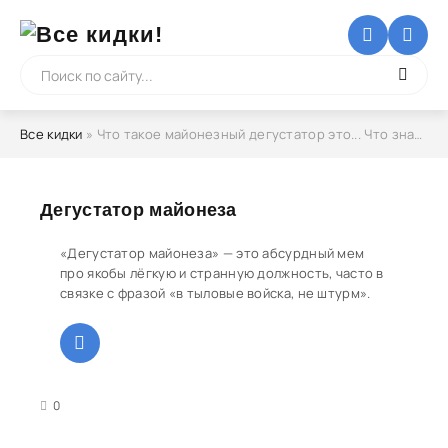
Все кидки
» Что такое майонезный дегустатор это... Что значит? Значение слова
Дегустатор майонеза
«Дегустатор майонеза» — это абсурдный мем
про якобы лёгкую и странную должность, часто в
связке с фразой «в тыловые войска, не штурм».
3
4
5
0