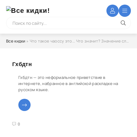
Все кидки
» Что такое чаоссу это... Что значит? Значение слова
Гхбдтн
Гхбдтн — это неформальное приветствие в
интернете, набранное в английской раскладке на
русском языке.
3
4
5
0