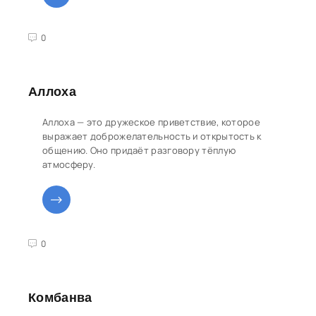
3
4
5
0
Аллоха
Аллоха — это дружеское приветствие, которое
выражает доброжелательность и открытость к
общению. Оно придаёт разговору тёплую
атмосферу.
3
4
5
0
Комбанва