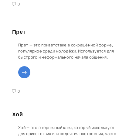
3
4
5
0
Прет
Прет — это приветствие в сокращённой форме,
популярное среди молодёжи. Используется для
быстрого и неформального начала общения.
3
4
5
0
Хой
Хой — это энергичный клич, который используют
для приветствия или поднятия настроения, часто