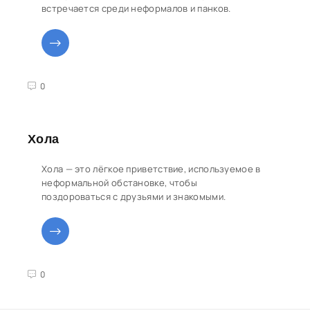
встречается среди неформалов и панков.
3
4
5
0
Хола
Хола — это лёгкое приветствие, используемое в
неформальной обстановке, чтобы
поздороваться с друзьями и знакомыми.
3
4
5
0