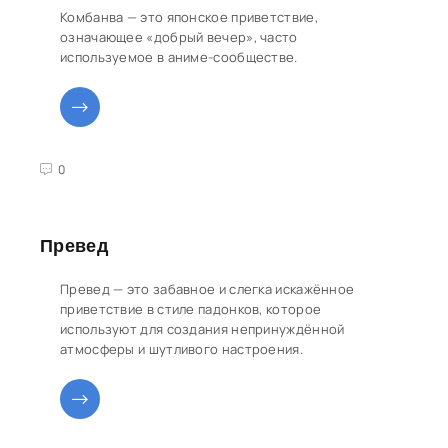
Комбанва — это японское приветствие,
означающее «добрый вечер», часто
используемое в аниме-сообществе.
3
4
5
0
Превед
Превед — это забавное и слегка искажённое
приветствие в стиле падонков, которое
используют для создания непринуждённой
атмосферы и шутливого настроения.